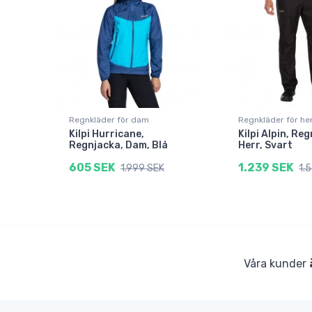
Regnkläder för dam
Regnkläder för he
Kilpi Hurricane,
Kilpi Alpin, Re
Regnjacka, Dam, Blå
Herr, Svart
605 SEK
1.239 SEK
1.999 SEK
1.
Våra kunder