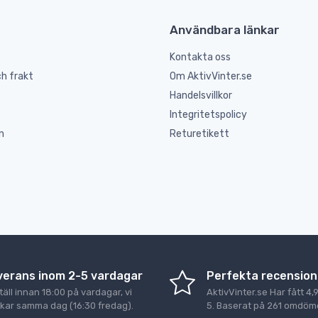
Användbara länkar
Kontakta oss
h frakt
Om AktivVinter.se
Handelsvillkor
Integritetspolicy
n
Returetikett
verans inom 2-5 vardagar
Perfekta recension
äll innan 18:00 på vardagar, vi
AktivVinter.se
Har fått
4,
ckar samma dag (16:30 fredag).
5
. Baserat på
261
omdöme