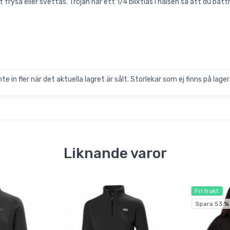
t frysa eller svettas. Tröjan har ett 1/4 blixtlås i halsen så att du bä
 in fler när det aktuella lagret är sålt. Storlekar som ej finns på lager 
Liknande varor
Fri frakt
Spara 53 %