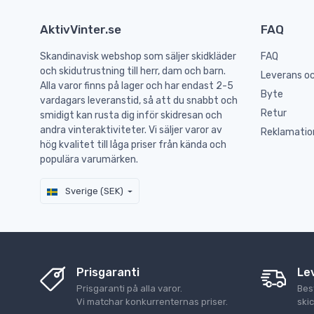
AktivVinter.se
FAQ
Skandinavisk webshop som säljer skidkläder
FAQ
och skidutrustning till herr, dam och barn.
Leverans oc
Alla varor finns på lager och har endast 2-5
Byte
vardagars leveranstid, så att du snabbt och
Retur
smidigt kan rusta dig inför skidresan och
andra vinteraktiviteter. Vi säljer varor av
Reklamatio
hög kvalitet till låga priser från kända och
populära varumärken.
Sverige (SEK)
Prisgaranti
Le
Prisgaranti på alla varor.
Best
Vi matchar konkurrenternas priser.
ski