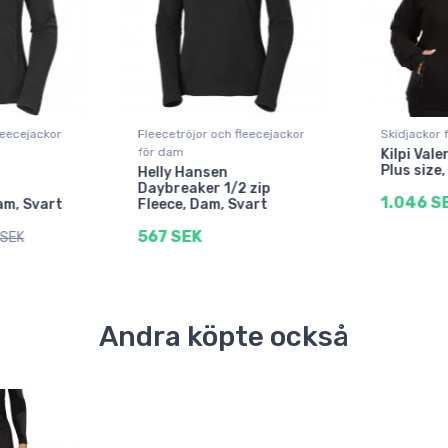
leecejackor
Fleecetröjor och fleecejackor
Skidjackor 
för dam
Kilpi Vale
Plus size
Helly Hansen
Daybreaker 1/2 zip
1.046 S
am, Svart
Fleece, Dam, Svart
567 SEK
 SEK
Andra köpte också