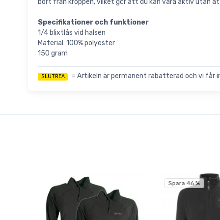
bort från kroppen, vilket gör att du kan vara aktiv utan at
Specifikationer och funktioner
1/4 blixtlås vid halsen
Material: 100% polyester
150 gram
= Artikeln är permanent rabatterad och vi får inte
SLUTREA
Spara 46 %