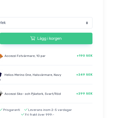
Lägg i korgen
+190 SEK
Accezzi Fotvärmare, 10 par
+249 SEK
Helios Merino One, Halsvärmare, Navy
+299 SEK
Accezzi Sko- och Pjäxtork, Svart/Röd
Prisgaranti
Leverans inom 2-5 vardagar
Fri frakt över 999:-