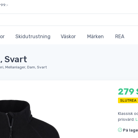
999:-
or
Skidutrustning
Väskor
Märken
REA
, Svart
eri, Mellanlager, Dam, Svart
279
SLUTREA
Klassisk oc
prisvärd.
L
På lage