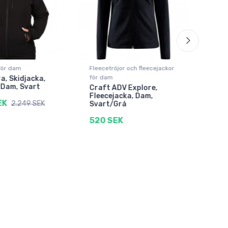
för dam
Fleecetröjor och fleecejackor
Fleec
för dam
för 
ra, Skidjacka,
, Dam, Svart
Craft ADV Explore,
Kari
Fleecejacka, Dam,
Flee
EK
2.249 SEK
Svart/Grå
799
520 SEK