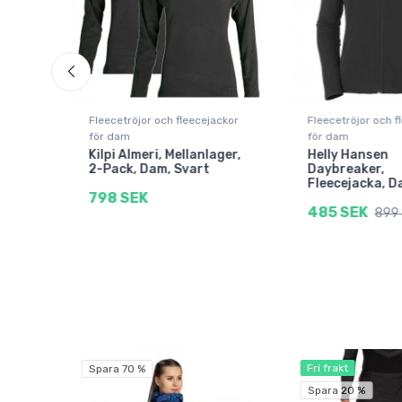
ckor
Fleecetröjor och fleecejackor
Fleecetröjor och f
för dam
för dam
Kilpi Almeri, Mellanlager,
Helly Hansen
nk
2-Pack, Dam, Svart
Daybreaker,
Fleecejacka, D
798 SEK
485 SEK
899
Fri frakt
Spara 70 %
Spara 20 %