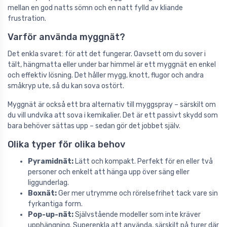
mellan en god natts sömn och en natt fylld av kliande
frustration.
Varför använda myggnät?
Det enkla svaret: för att det fungerar. Oavsett om du sover i
tält, hängmatta eller under bar himmel är ett myggnät en enkel
och effektiv lösning. Det håller mygg, knott, flugor och andra
småkryp ute, så du kan sova ostört.
Myggnät är också ett bra alternativ till myggspray – särskilt om
du vill undvika att sova i kemikalier. Det är ett passivt skydd som
bara behöver sättas upp – sedan gör det jobbet själv.
Olika typer för olika behov
Pyramidnät:
Lätt och kompakt. Perfekt för en eller två
personer och enkelt att hänga upp över säng eller
liggunderlag.
Boxnät:
Ger mer utrymme och rörelsefrihet tack vare sin
fyrkantiga form.
Pop-up-nät:
Självstående modeller som inte kräver
upphängning. Superenkla att använda, särskilt på turer där