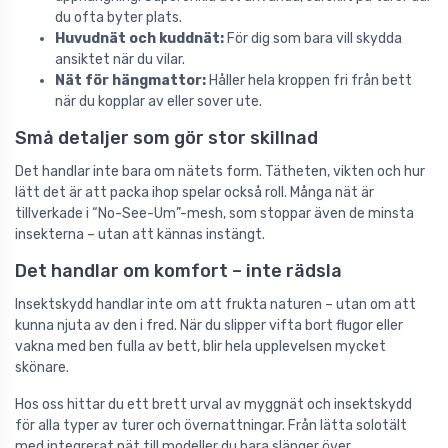
du ofta byter plats.
Huvudnät och kuddnät:
För dig som bara vill skydda
ansiktet när du vilar.
Nät för hängmattor:
Håller hela kroppen fri från bett
när du kopplar av eller sover ute.
Små detaljer som gör stor skillnad
Det handlar inte bara om nätets form. Tätheten, vikten och hur
lätt det är att packa ihop spelar också roll. Många nät är
tillverkade i “No-See-Um”-mesh, som stoppar även de minsta
insekterna – utan att kännas instängt.
Det handlar om komfort – inte rädsla
Insektskydd handlar inte om att frukta naturen – utan om att
kunna njuta av den i fred. När du slipper vifta bort flugor eller
vakna med ben fulla av bett, blir hela upplevelsen mycket
skönare.
Hos oss hittar du ett brett urval av myggnät och insektskydd
för alla typer av turer och övernattningar. Från lätta solotält
med integrerat nät till modeller du bara slänger över