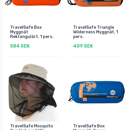
TravelSafe Box
TravelSafe Triangle
Myggnät
Wilderness Myggnät, 1
Rektangulärt, 1 pers.
pers.
584 SEK
409 SEK
TravelSafe Mosquito
TravelSafe Box