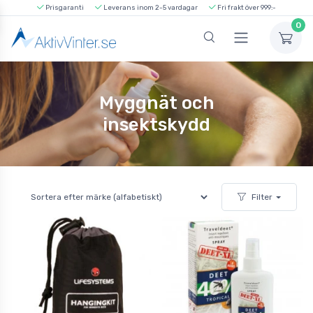
Prisgaranti
Leverans inom 2-5 vardagar
Fri frakt över 999:-
0
Myggnät och
insektskydd
Filter