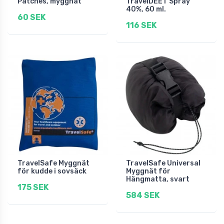
Patches, myggnät
TravelDEET Spray
40%, 60 ml.
60 SEK
116 SEK
TravelSafe Myggnät
TravelSafe Universal
för kudde i sovsäck
Myggnät för
Hängmatta, svart
175 SEK
584 SEK