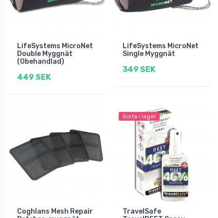
LifeSystems MicroNet
LifeSystems MicroNet
Double Myggnät
Single Myggnät
(Obehandlad)
349 SEK
449 SEK
Sista i lager
Coghlans Mesh Repair
TravelSafe