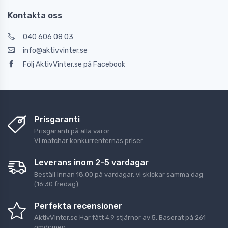
Kontakta oss
040 606 08 03
info@aktivvinter.se
Följ AktivVinter.se på Facebook
Prisgaranti
Prisgaranti på alla varor.
Vi matchar konkurrenternas priser.
Leverans inom 2-5 vardagar
Beställ innan 18:00 på vardagar, vi skickar samma dag
(16:30 fredag).
Perfekta recensioner
AktivVinter.se
Har fått
4,9
stjärnor av
5
. Baserat på
261
omdömen.