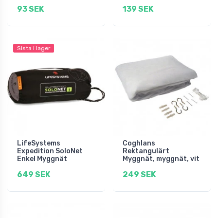
93 SEK
139 SEK
Sista i lager
LifeSystems
Coghlans
Expedition SoloNet
Rektangulärt
Enkel Myggnät
Myggnät, myggnät, vit
649 SEK
249 SEK