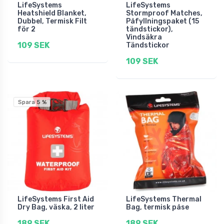
LifeSystems
LifeSystems
Heatshield Blanket,
Stormproof Matches,
Dubbel, Termisk Filt
Påfyllningspaket (15
för 2
tändstickor),
Vindsäkra
109 SEK
Tändstickor
109 SEK
Spara 5 %
LifeSystems First Aid
LifeSystems Thermal
Dry Bag, väska, 2 liter
Bag, termisk påse
189 SEK
189 SEK