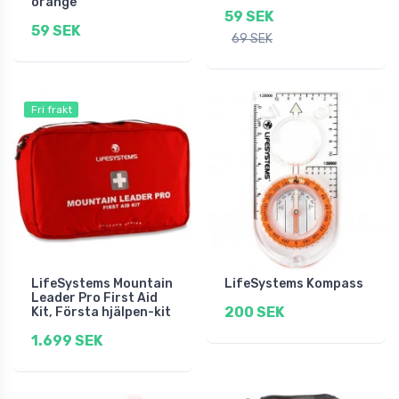
orange
59 SEK
59 SEK
69 SEK
Fri frakt
LifeSystems Mountain
LifeSystems Kompass
Leader Pro First Aid
200 SEK
Kit, Första hjälpen-kit
1.699 SEK