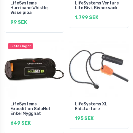
LifeSystems
LifeSystems Venture
Hurricane Whistle,
Lite Bivi, Bivacksäck
Visselpipa
1.799 SEK
99 SEK
Sista i lager
LifeSystems
LifeSystems XL
Expedition SoloNet
Eldstartare
Enkel Myggnät
195 SEK
649 SEK