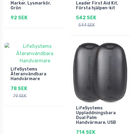
Marker, Lysmarkör,
Leader First Aid Kit,
Grön
Första hjälpen-kit
92 SEK
542 SEK
544 SEK
LifeSystems
Återanvändbara
Handvärmare
78 SEK
79 SEK
LifeSystems
Uppladdningsbara
Dual Palm
Handvärmare, USB
714 SEK