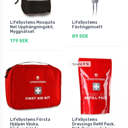
LifeSystems Mosquito
LifeSystems
Net Upphängningskit,
Fästingpincett
Myggnätset
89 SEK
179 SEK
Spara 9 %
LifeSystems Första
LifeSystems
Hjälpen Väska,
Dressings Refill Pack,