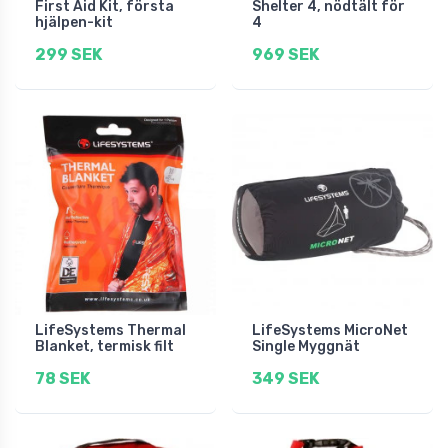
First Aid Kit, första
Shelter 4, nödtält för
hjälpen-kit
4
299 SEK
969 SEK
LifeSystems Thermal
LifeSystems MicroNet
Blanket, termisk filt
Single Myggnät
78 SEK
349 SEK