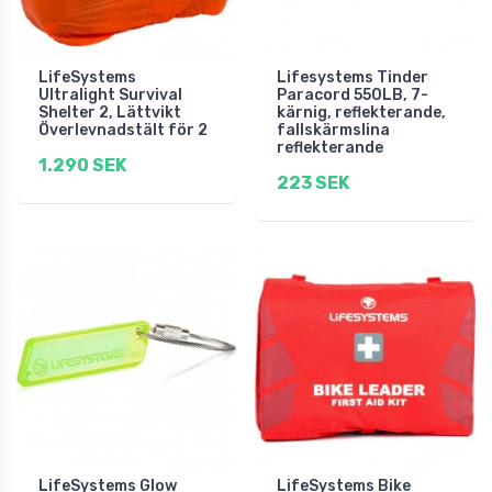
LifeSystems
Lifesystems Tinder
Ultralight Survival
Paracord 550LB, 7-
Shelter 2, Lättvikt
kärnig, reflekterande,
Överlevnadstält för 2
fallskärmslina
reflekterande
1.290 SEK
223 SEK
LifeSystems Glow
LifeSystems Bike