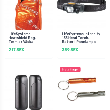
LifeSystems
LifeSystems Intensity
Heatshield Bag,
155 Head Torch,
Termisk Väska
Batteri, Pannlampa
217 SEK
389 SEK
Sista i lager