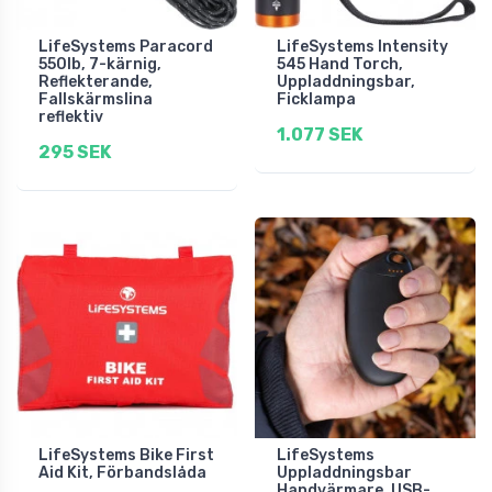
LifeSystems Paracord
LifeSystems Intensity
550lb, 7-kärnig,
545 Hand Torch,
Reflekterande,
Uppladdningsbar,
Fallskärmslina
Ficklampa
reflektiv
1.077 SEK
295 SEK
LifeSystems Bike First
LifeSystems
Aid Kit, Förbandslåda
Uppladdningsbar
Handvärmare, USB-