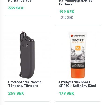
Förbandslåda
Påfyllningspaket av
Förband
339 SEK
199 SEK
219 SEK
LifeSystems Plasma
LifeSystems Sport
Tändare, Tändare
SPF50+ Solkräm, 50ml
259 SEK
179 SEK