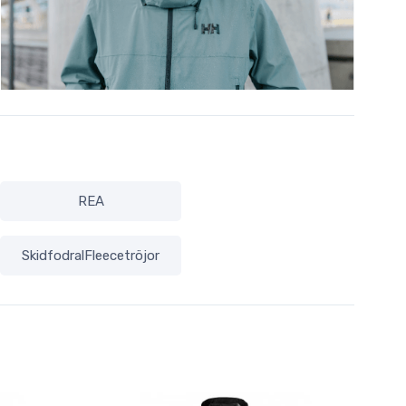
REA
SkidfodralFleecetröjor