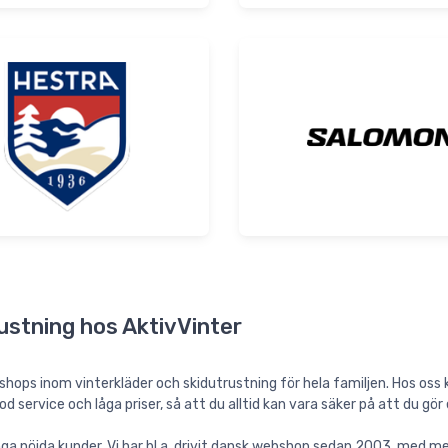
ustning hos AktivVinter
hops inom vinterkläder och skidutrustning för hela familjen. Hos oss k
 service och låga priser, så att du alltid kan vara säker på att du gör 
ga nöjda kunder. Vi har bl.a. drivit dansk webshop sedan 2003, med