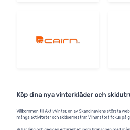
Köp dina nya vinterkläder och skidutr
Välkommen till AktivVinter, en av Skandinaviens största webs
många aktiviteter och skidsemestrar. Vi har stort fokus på god
Vi har lång och gedigen erfarenhet inom branschen med mån