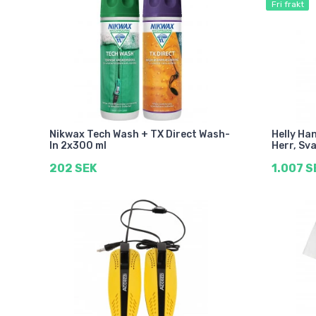
Fri frakt
Nikwax Tech Wash + TX Direct Wash-
Helly Ha
In 2x300 ml
Herr, Sv
202 SEK
1.007 S