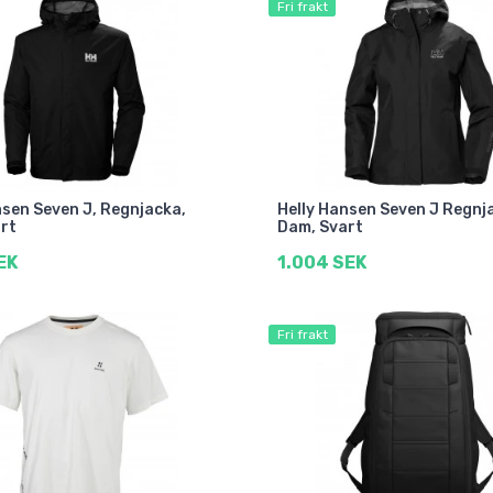
Fri frakt
nsen Seven J, Regnjacka,
Helly Hansen Seven J Regnj
art
Dam, Svart
EK
1.004 SEK
Fri frakt