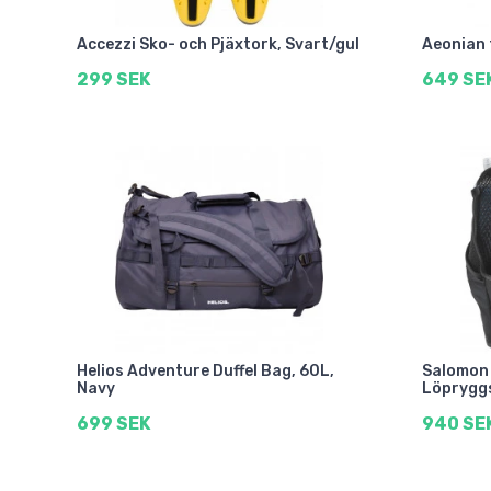
Accezzi Sko- och Pjäxtork, Svart/gul
Aeonian 
299 SEK
649 SE
Helios Adventure Duffel Bag, 60L,
Salomon 
Navy
Löpryggs
699 SEK
940 SE