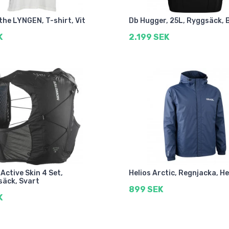
the LYNGEN, T-shirt, Vit
Db Hugger, 25L, Ryggsäck, 
K
2.199 SEK
Active Skin 4 Set,
Helios Arctic, Regnjacka, He
äck, Svart
899 SEK
K