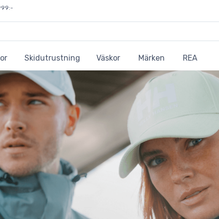
999:-
or
Skidutrustning
Väskor
Märken
REA