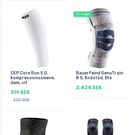
Fri frakt
CEP Core Run 5.0,
Bauerfeind GenuTrain
kompressionssleeve,
8 S, Knästöd, Blå
dam, vit
2.424 SEK
319 SEK
320 SEK