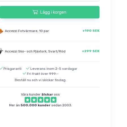
Lägg i korgen
+190 SEK
Accezzi Fotvärmare, 10 par
+299 SEK
Accezzi Sko- och Pjäxtork, Svart/Röd
Prisgaranti
Leverans inom 2-5 vardagar
Fri frakt över 999:-
Beställ nu och vi skickar tisdag.
Våra kunder
älskar
oss
Mer än
500.000 kunder
sedan 2003.