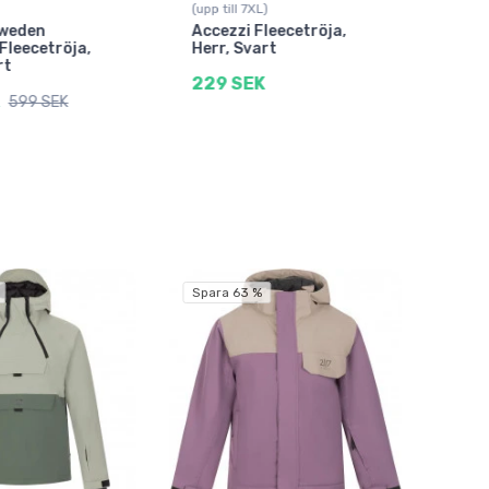
(upp till 7XL)
för 
Sweden
Accezzi Fleecetröja,
Aeo
 Fleecetröja,
Herr, Svart
Swe
rt
229 SEK
1.3
599 SEK
Spara 63 %