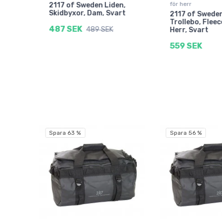
för herr
2117 of Sweden Liden,
Skidbyxor, Dam, Svart
ger,
2117 of Swede
Trollebo, Fleec
487 SEK
489 SEK
Herr, Svart
559 SEK
Spara 63 %
Spara 56 %