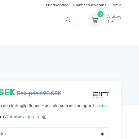
Kundservice
Frakt och leverans
Retur
0
Varukorg
0
 SEK
Rek. pris 699 SEK
m och behaglig fleece – perfekt som mellanlager.
Läs mer
r
(Vi skickar varje vardag)