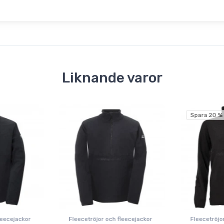
Liknande varor
Spara 20 %
leecejackor
Fleecetröjor och fleecejackor
Fleecetröjo