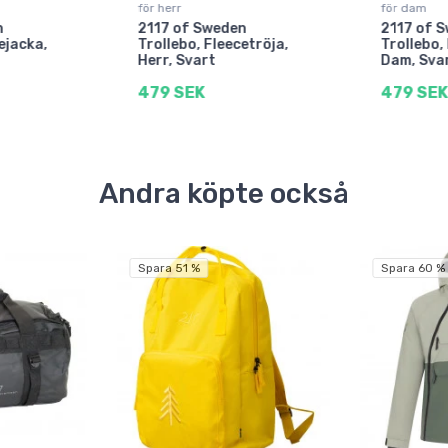
för herr
för dam
n
2117 of Sweden
2117 of 
ejacka,
Trollebo, Fleecetröja,
Trollebo,
Herr, Svart
Dam, Sva
479 SEK
479 SEK
Andra köpte också
Spara 51 %
Spara 60 %