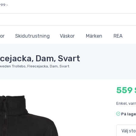
999:-
or
Skidutrustning
Väskor
Märken
REA
ecejacka, Dam, Svart
Sweden Trollebo, Fleecejacka, Dam, Svart
559
Enkel, var
På lage