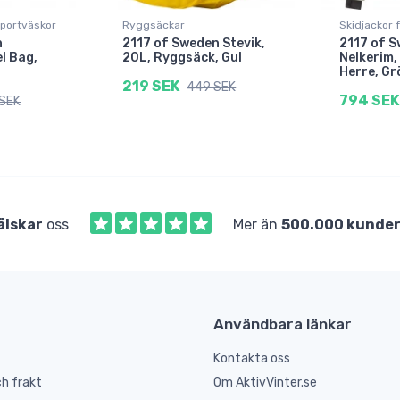
sportväskor
Ryggsäckar
Skidjackor 
n
2117 of Sweden Stevik,
2117 of 
l Bag,
20L, Ryggsäck, Gul
Nelkerim,
Herre, Gr
219 SEK
449 SEK
794 SEK
SEK
älskar
oss
Mer än
500.000 kunde
Användbara länkar
Kontakta oss
h frakt
Om AktivVinter.se