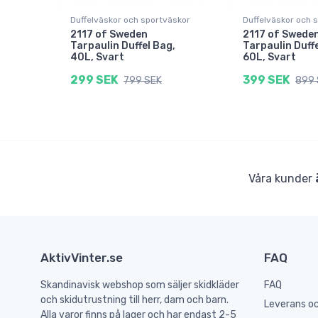
Duffelväskor och sportväskor
Duffelväskor och 
2117 of Sweden
2117 of Swede
Tarpaulin Duffel Bag,
Tarpaulin Duffe
40L, Svart
60L, Svart
299 SEK
399 SEK
799 SEK
899 
Våra kunder
AktivVinter.se
FAQ
Skandinavisk webshop som säljer skidkläder
FAQ
och skidutrustning till herr, dam och barn.
Leverans oc
Alla varor finns på lager och har endast 2-5