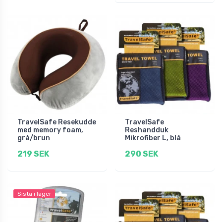
TravelSafe Resekudde
TravelSafe
med memory foam,
Reshandduk
grå/brun
Mikrofiber L, blå
219 SEK
290 SEK
Sista i lager