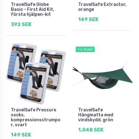
TravelSafe Globe
TravelSafe Extractor,
Basic - First Aid Kit,
orange
första hjälpen-kit
149 SEK
392 SEK
Fri frakt
TravelSafe Pressure
TravelSafe
socks,
Hängmatta med
kompressionsstrumpo
vindskydd, grön
r, svart
1.048 SEK
149 SEK