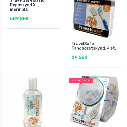
TravelSafe Basic
Regnskydd XL,
marinblå
589 SEK
TravelSafe
Tandborstskydd, 4 st.
29 SEK
Sista i lager