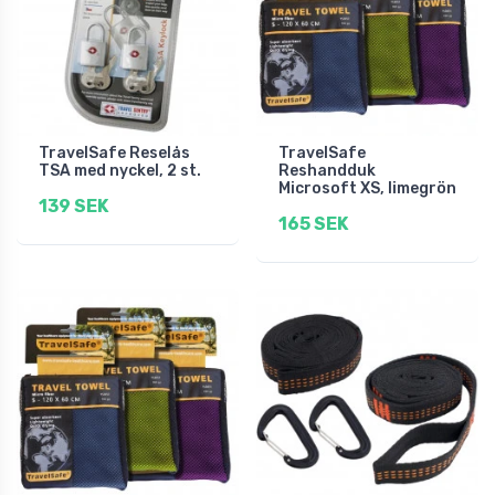
TravelSafe Reselås
TravelSafe
TSA med nyckel, 2 st.
Reshandduk
Microsoft XS, limegrön
139 SEK
165 SEK