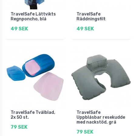
TravelSafe Lättvikts
TravelSafe
Regnponcho, blå
Räddningsfilt
49 SEK
49 SEK
TravelSafe Tvålblad,
TravelSafe
2x 50 st.
Uppblåsbar resekudde
med nackstöd, grå
79 SEK
79 SEK