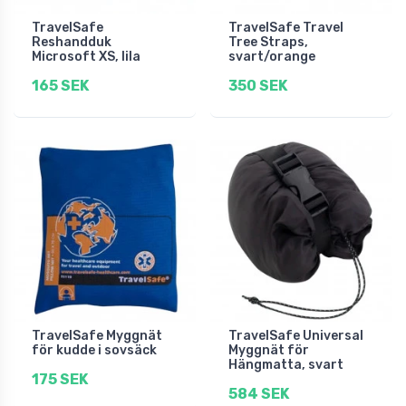
TravelSafe
TravelSafe Travel
Reshandduk
Tree Straps,
Microsoft XS, lila
svart/orange
165 SEK
350 SEK
TravelSafe Myggnät
TravelSafe Universal
för kudde i sovsäck
Myggnät för
Hängmatta, svart
175 SEK
584 SEK