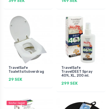
399 SEK
149 SEK
TravelSafe
TravelSafe
Toalettsitsöverdrag
TravelDEET Spray
40%, XL, 200 ml.
29 SEK
299 SEK
Sista i lager