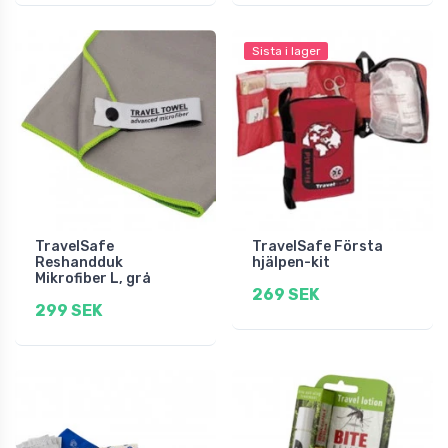
Sista i lager
TravelSafe
TravelSafe Första
Reshandduk
hjälpen-kit
Mikrofiber L, grå
269 SEK
299 SEK