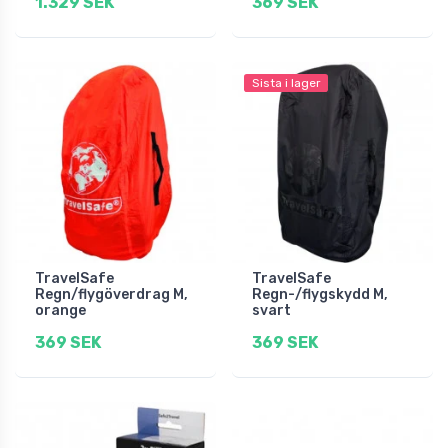
1.329 SEK
369 SEK
Sista i lager
TravelSafe
TravelSafe
Regn/flygöverdrag M,
Regn-/flygskydd M,
orange
svart
369 SEK
369 SEK