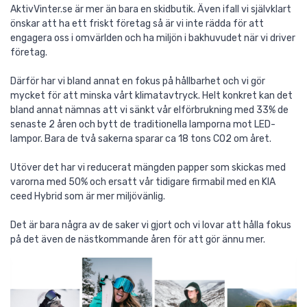
AktivVinter.se är mer än bara en skidbutik. Även ifall vi självklart
önskar att ha ett friskt företag så är vi inte rädda för att
engagera oss i omvärlden och ha miljön i bakhuvudet när vi driver
företag.
Därför har vi bland annat en fokus på hållbarhet och vi gör
mycket för att minska vårt klimatavtryck. Helt konkret kan det
bland annat nämnas att vi sänkt vår elförbrukning med 33% de
senaste 2 åren och bytt de traditionella lamporna mot LED-
lampor. Bara de två sakerna sparar ca 18 tons CO2 om året.
Utöver det har vi reducerat mängden papper som skickas med
varorna med 50% och ersatt vår tidigare firmabil med en KIA
ceed Hybrid som är mer miljövänlig.
Det är bara några av de saker vi gjort och vi lovar att hålla fokus
på det även de nästkommande åren för att gör ännu mer.