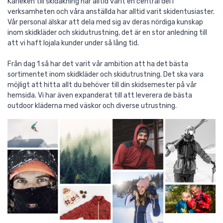
Kärleken till skidåkning har alltid varit en central del i
verksamheten och våra anställda har alltid varit skidentusiaster.
Vår personal älskar att dela med sig av deras nördiga kunskap
inom skidkläder och skidutrustning, det är en stor anledning till
att vi haft lojala kunder under så lång tid.
Från dag 1 så har det varit vår ambition att ha det bästa
sortimentet inom skidkläder och skidutrustning. Det ska vara
möjligt att hitta allt du behöver till din skidsemester på vår
hemsida. Vi har även expanderat till att leverera de bästa
outdoor kläderna med väskor och diverse utrustning.