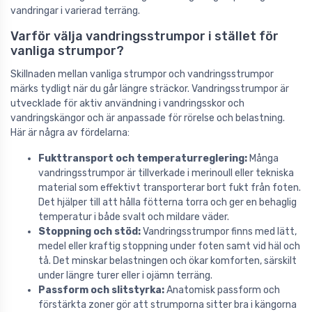
vandringar i varierad terräng.
Varför välja vandringsstrumpor i stället för
vanliga strumpor?
Skillnaden mellan vanliga strumpor och vandringsstrumpor
märks tydligt när du går längre sträckor. Vandringsstrumpor är
utvecklade för aktiv användning i vandringsskor och
vandringskängor och är anpassade för rörelse och belastning.
Här är några av fördelarna:
Fukttransport och temperaturreglering:
Många
vandringsstrumpor är tillverkade i merinoull eller tekniska
material som effektivt transporterar bort fukt från foten.
Det hjälper till att hålla fötterna torra och ger en behaglig
temperatur i både svalt och mildare väder.
Stoppning och stöd:
Vandringsstrumpor finns med lätt,
medel eller kraftig stoppning under foten samt vid häl och
tå. Det minskar belastningen och ökar komforten, särskilt
under längre turer eller i ojämn terräng.
Passform och slitstyrka:
Anatomisk passform och
förstärkta zoner gör att strumporna sitter bra i kängorna