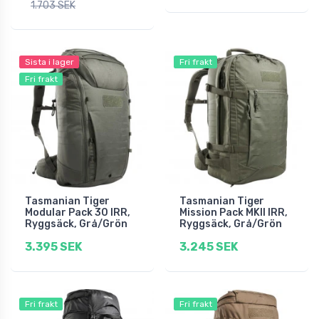
1.703 SEK
Sista i lager
Fri frakt
Fri frakt
Tasmanian Tiger
Tasmanian Tiger
Modular Pack 30 IRR,
Mission Pack MKII IRR,
Ryggsäck, Grå/Grön
Ryggsäck, Grå/Grön
3.395 SEK
3.245 SEK
Fri frakt
Fri frakt