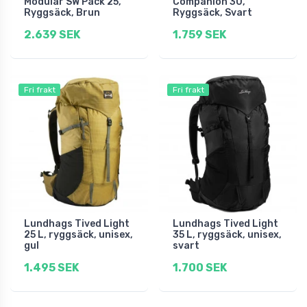
Modular SW Pack 25,
Companion 30,
Ryggsäck, Brun
Ryggsäck, Svart
2.639 SEK
1.759 SEK
Fri frakt
Fri frakt
Lundhags Tived Light
Lundhags Tived Light
25 L, ryggsäck, unisex,
35 L, ryggsäck, unisex,
gul
svart
1.495 SEK
1.700 SEK