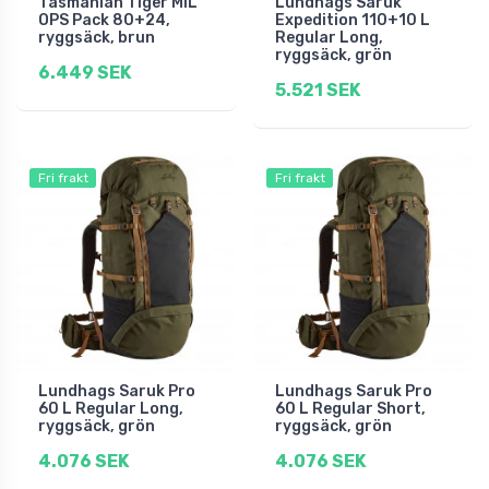
Tasmanian Tiger MIL
Lundhags Saruk
OPS Pack 80+24,
Expedition 110+10 L
ryggsäck, brun
Regular Long,
ryggsäck, grön
6.449 SEK
5.521 SEK
Fri frakt
Fri frakt
Lundhags Saruk Pro
Lundhags Saruk Pro
60 L Regular Long,
60 L Regular Short,
ryggsäck, grön
ryggsäck, grön
4.076 SEK
4.076 SEK