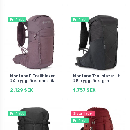
Fri frakt
Fri frakt
Montane F Trailblazer
Montane Trailblazer Lt
24, ryggsäck, dam, lila
28, ryggsäck, grå
2.129 SEK
1.757 SEK
Fri frakt
Sista i lager
Fri frakt