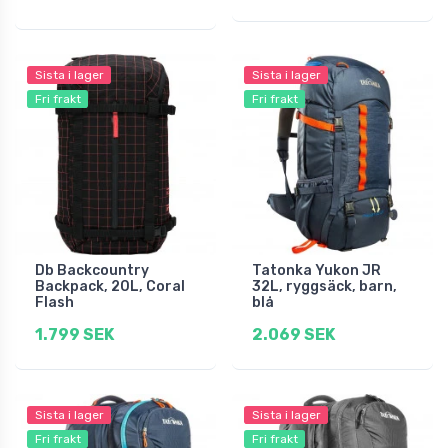
Sista i lager
Sista i lager
Fri frakt
Fri frakt
Db Backcountry
Tatonka Yukon JR
Backpack, 20L, Coral
32L, ryggsäck, barn,
Flash
blå
1.799 SEK
2.069 SEK
Sista i lager
Sista i lager
Fri frakt
Fri frakt