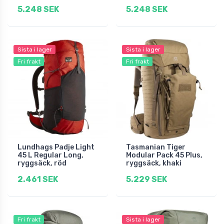
5.248 SEK
5.248 SEK
Sista i lager
Sista i lager
Fri frakt
Fri frakt
Lundhags Padje Light
Tasmanian Tiger
45 L Regular Long,
Modular Pack 45 Plus,
ryggsäck, röd
ryggsäck, khaki
2.461 SEK
5.229 SEK
Fri frakt
Sista i lager