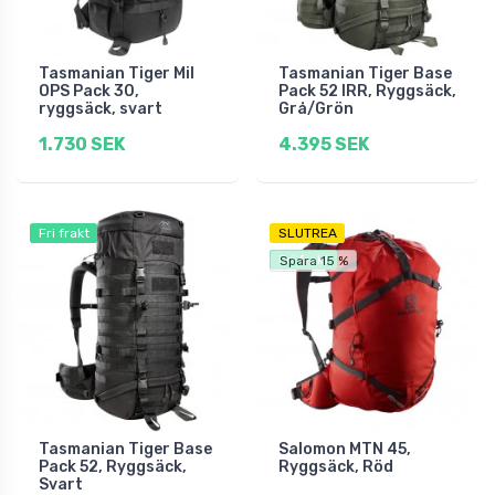
Tasmanian Tiger Mil
Tasmanian Tiger Base
OPS Pack 30,
Pack 52 IRR, Ryggsäck,
ryggsäck, svart
Grå/Grön
1.730 SEK
4.395 SEK
Fri frakt
SLUTREA
Fri frakt
Spara 15 %
Tasmanian Tiger Base
Salomon MTN 45,
Pack 52, Ryggsäck,
Ryggsäck, Röd
Svart