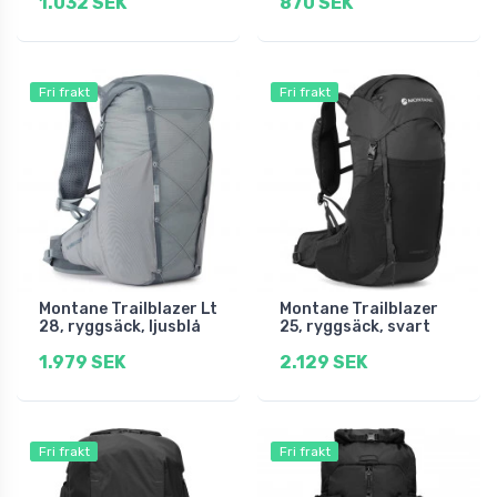
1.032 SEK
870 SEK
Fri frakt
Fri frakt
Montane Trailblazer Lt
Montane Trailblazer
28, ryggsäck, ljusblå
25, ryggsäck, svart
1.979 SEK
2.129 SEK
Fri frakt
Fri frakt