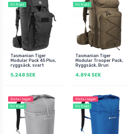
Fri frakt
Fri frakt
Tasmanian Tiger
Tasmanian Tiger
Modular Pack 45 Plus,
Modular Trooper Pack,
ryggsäck, svart
Ryggsäck, Brun
5.248 SEK
4.894 SEK
Sista i lager
Sista i lager
Fri frakt
Fri frakt