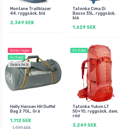
Montane Trailblazer
Tatonka Cima Di
44, ryggsäck, blå
Basso 35L, ryggsäck,
blå
2.349 SEK
1.629 SEK
Sista i lager
Fri frakt
Fri frakt
Spara 26 %
Helly Hansen HH Duffel
Tatonka Yukon LT
Bag 2 70L, Grå
50+10, ryggsäck, dam,
röd
1.112 SEK
3.249 SEK
1.499 SEK