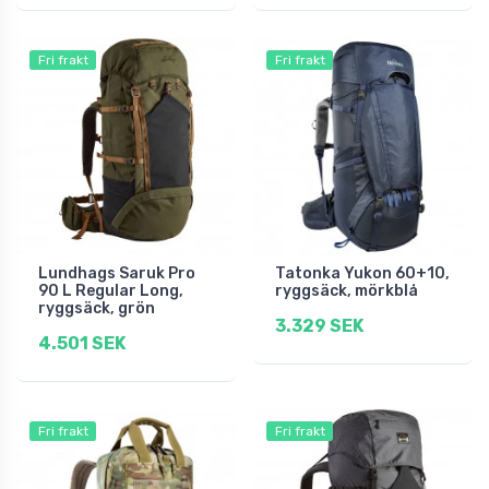
Fri frakt
Fri frakt
Lundhags Saruk Pro
Tatonka Yukon 60+10,
90 L Regular Long,
ryggsäck, mörkblå
ryggsäck, grön
3.329 SEK
4.501 SEK
Fri frakt
Fri frakt