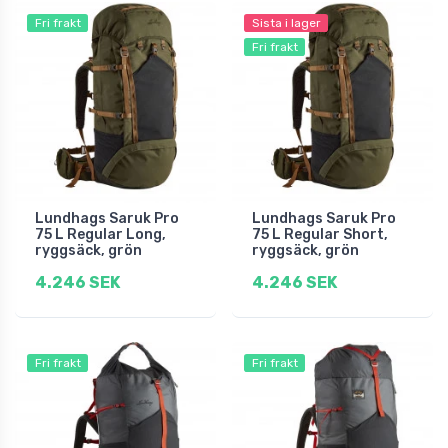
Fri frakt
Sista i lager
Fri frakt
Lundhags Saruk Pro
Lundhags Saruk Pro
75 L Regular Long,
75 L Regular Short,
ryggsäck, grön
ryggsäck, grön
4.246 SEK
4.246 SEK
Fri frakt
Fri frakt