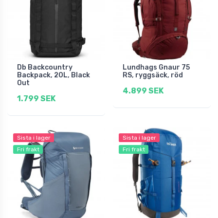
Db Backcountry
Lundhags Gnaur 75
Backpack, 20L, Black
RS, ryggsäck, röd
Out
4.899 SEK
1.799 SEK
Sista i lager
Sista i lager
Fri frakt
Fri frakt