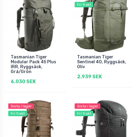
Fri frakt
Tasmanian Tiger
Tasmanian Tiger
Modular Pack 45 Plus
Sentinel 40, Ryggsäck,
IRR, Ryggsäck,
Oliv
Grå/Grön
2.939 SEK
6.030 SEK
Sista i lager
Sista i lager
Fri frakt
Fri frakt