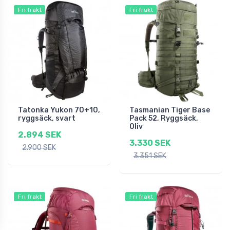
Fri frakt
Fri frakt
Tatonka Yukon 70+10,
Tasmanian Tiger Base
ryggsäck, svart
Pack 52, Ryggsäck,
Oliv
2.894 SEK
3.330 SEK
2.900 SEK
3.351 SEK
Fri frakt
Fri frakt