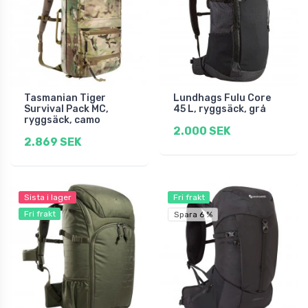
Tasmanian Tiger
Lundhags Fulu Core
Survival Pack MC,
45 L, ryggsäck, grå
ryggsäck, camo
2.000 SEK
2.869 SEK
Sista i lager
Fri frakt
Fri frakt
Spara 6 %