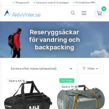
Prisgaranti
Leverans inom 2-5 vardagar
Fri frakt över 999:-
0
Reseryggsäckar
för vandring och
backpacking
Filter
Fri frakt
Spara 44 %
Spara 14 %