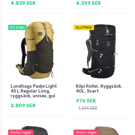
4.839 SEK
4.399 SEK
Fri frakt
SLUTREA
Lundhags Padje Light
Kilpi Roller, Ryggsäck,
45 L Regular Long,
40L, Svart
ryggsäck, unisex, gul
976 SEK
2.809 SEK
1.395 SEK
Sista i lager
Sista i lager