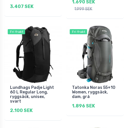
1.690 SEK
3.407 SEK
1.999 SEK
Fri frakt
Fri frakt
Lundhags Padje Light
Tatonka Noras 55+10
60 L Regular Long,
Women, ryggsäck,
ryggsäck, unisex,
dam, grå
svart
1.896 SEK
2.100 SEK