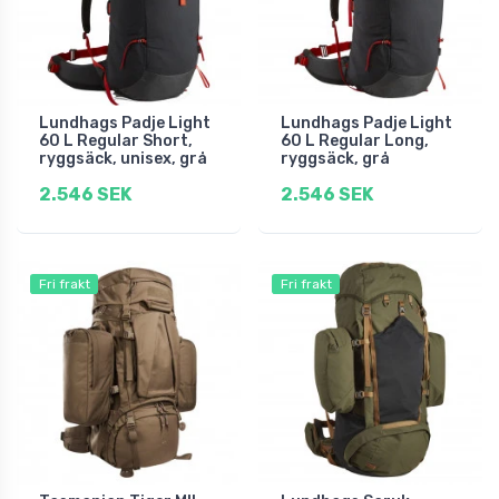
Lundhags Padje Light
Lundhags Padje Light
60 L Regular Short,
60 L Regular Long,
ryggsäck, unisex, grå
ryggsäck, grå
2.546 SEK
2.546 SEK
Fri frakt
Fri frakt