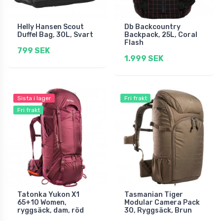
Helly Hansen Scout
Db Backcountry
Duffel Bag, 30L, Svart
Backpack, 25L, Coral
Flash
799 SEK
1.999 SEK
Sista i lager
Fri frakt
Fri frakt
Tatonka Yukon X1
Tasmanian Tiger
65+10 Women,
Modular Camera Pack
ryggsäck, dam, röd
30, Ryggsäck, Brun