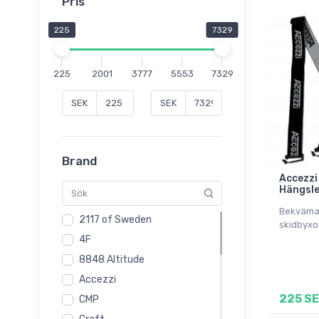
Pris
225
7329
225
2001
3777
5553
7329
SEK
SEK
Brand
Accezzi
Hängsle
Bekväma 
2117 of Sweden
skidbyxo
4F
8848 Altitude
Accezzi
225 S
CMP