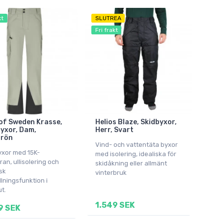
kt
SLUTREA
Fri frakt
of Sweden Krasse,
Helios Blaze, Skidbyxor,
yxor, Dam,
Herr, Svart
grön
Vind- och vattentäta byxor
yxor med 15K-
med isolering, idealiska för
n, ullisolering och
skidåkning eller allmänt
sk
vinterbruk
lningsfunktion i
t.
1.549 SEK
9 SEK