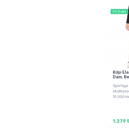
Fri frakt
Kilpi El
Dam, Be
Sportiga
skidbyxo
10.000 m
1.279 