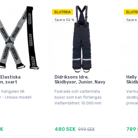
SLUTREA
SLUTR
Spara 52 %
Spara
 Elastiska
Didriksons Idre,
Helly
n, svart
Skidbyxor, Junior, Navy
Skidb
hängslen till
Fodrade och vattentäta
Varma
r - Unisex modell
byxor som kan förlängas.
skidby
Vattentäthet: 10.000 mm
primal
EK
480 SEK
789 
999 SEK