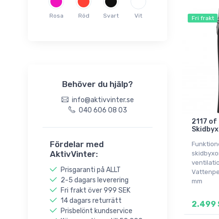
Whistler
Rosa
Röd
Svart
Vit
Fri frakt
Behöver du hjälp?
info@aktivvinter.se
040 606 08 03
2117 of
Skidbyx
Fördelar med
Funktion
AktivVinter:
skidbyxo
ventilat
Prisgaranti på ALLT
Vattenpe
2-5 dagars leverering
mm
Fri frakt över 999 SEK
14 dagars returrätt
2.499 
Prisbelönt kundservice