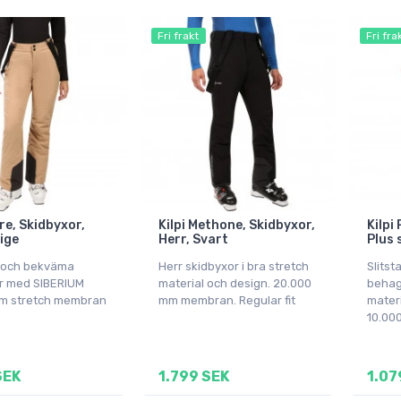
Fri frakt
Fri fra
are, Skidbyxor,
Kilpi Methone, Skidbyxor,
Kilpi
ige
Herr, Svart
Plus 
 och bekväma
Herr skidbyxor i bra stretch
Slitst
r med SIBERIUM
material och design. 20.000
behagl
m stretch membran
mm membran. Regular fit
mater
10.00
SEK
1.799 SEK
1.07