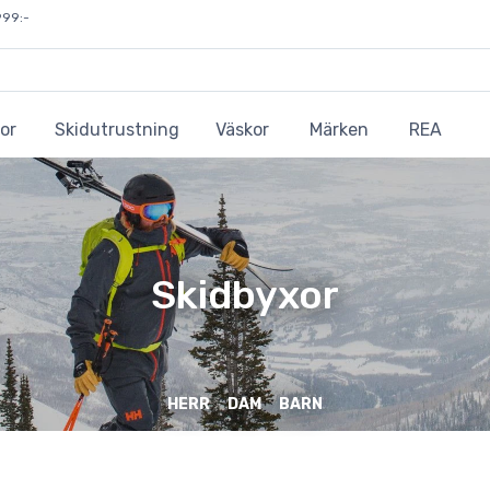
999:-
or
Skidutrustning
Väskor
Märken
REA
Skidbyxor
HERR
DAM
BARN