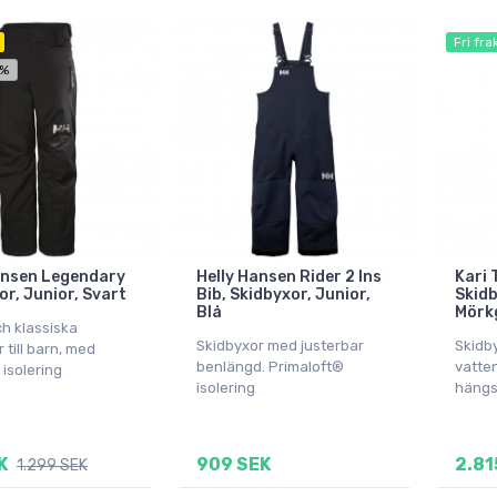
Fri fra
 %
ansen Legendary
Helly Hansen Rider 2 Ins
Kari 
or, Junior, Svart
Bib, Skidbyxor, Junior,
Skidb
Blå
Mörk
h klassiska
Skidbyxor med justerbar
Skidb
 till barn, med
benlängd. Primaloft®
vatten
 isolering
isolering
hängsl
K
909 SEK
2.81
1.299 SEK