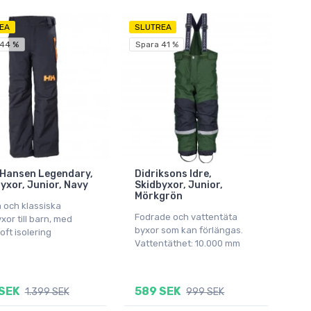
EA
SLUTREA
 44 %
Spara 41 %
 Hansen Legendary,
Didriksons Idre,
yxor, Junior, Navy
Skidbyxor, Junior,
Mörkgrön
 och klassiska
Fodrade och vattentäta
xor till barn, med
byxor som kan förlängas.
oft isolering
Vattentäthet: 10.000 mm
SEK
589 SEK
1.399 SEK
999 SEK