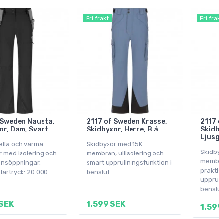
Fri frakt
Fri fra
 Sweden Nausta,
2117 of Sweden Krasse,
2117 
or, Dam, Svart
Skidbyxor, Herre, Blå
Skidb
Ljus
ella och varma
Skidbyxor med 15K
Skidb
r med isolering och
membran, ullisolering och
membra
ionsöppningar.
smart upprullningsfunktion i
prakti
lartryck: 20.000
benslut.
upprul
benslu
SEK
1.599 SEK
1.59