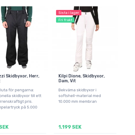
Sista i lager
Fri frakt
zi Skidbyxor, Herr,
Kilpi Dione, Skidbyxor,
t
Dam, Vit
luta för pengarna:
Bekväma skidbyxor i
onella skidbyxor till ett
softshell-material med
renskraftigt pris.
10.000 mm membran
npelartryck på 5.000
SEK
1.199 SEK