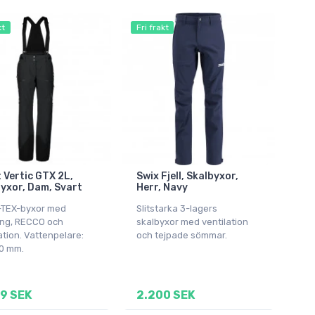
kt
Fri frakt
 Vertic GTX 2L,
Swix Fjell, Skalbyxor,
yxor, Dam, Svart
Herr, Navy
TEX-byxor med
Slitstarka 3-lagers
ing, RECCO och
skalbyxor med ventilation
ation. Vattenpelare:
och tejpade sömmar.
0 mm.
9 SEK
2.200 SEK