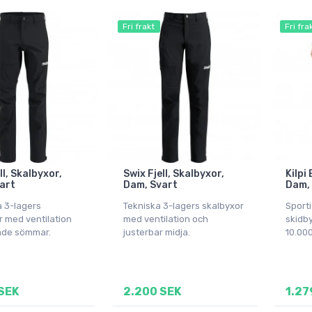
Fri frakt
Fri fra
ll, Skalbyxor,
Swix Fjell, Skalbyxor,
Kilpi
vart
Dam, Svart
Dam,
a 3-lagers
Tekniska 3-lagers skalbyxor
Sport
r med ventilation
med ventilation och
skidb
ade sömmar.
justerbar midja.
10.00
SEK
2.200 SEK
1.27