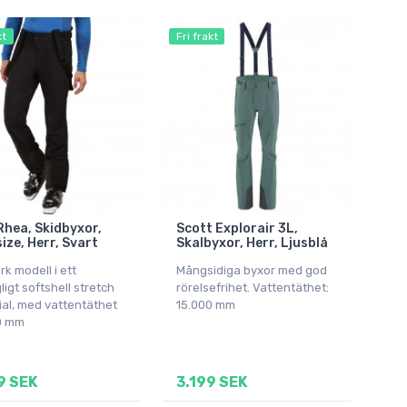
kt
Fri frakt
 Rhea, Skidbyxor,
Scott Explorair 3L,
size, Herr, Svart
Skalbyxor, Herr, Ljusblå
ark modell i ett
Mångsidiga byxor med god
igt softshell stretch
rörelsefrihet. Vattentäthet:
ial, med vattentäthet
15.000 mm
0 mm
9 SEK
3.199 SEK