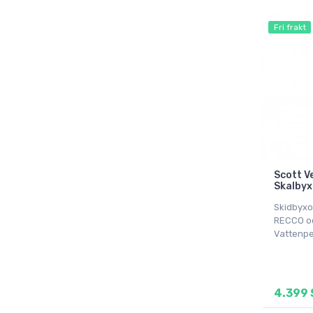
Fri frakt
Scott V
Skalbyx
Skidbyxo
RECCO oc
Vattenpe
4.399 