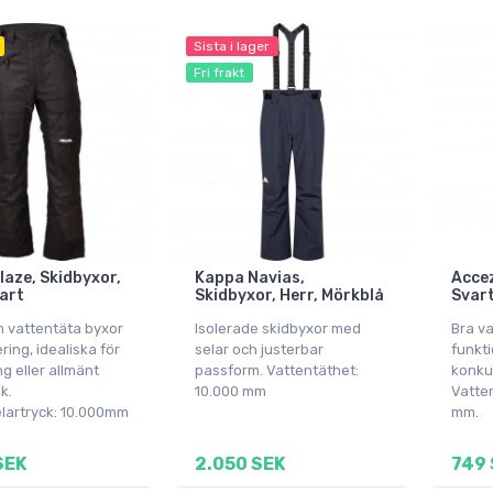
Sista i lager
Fri frakt
laze, Skidbyxor,
Kappa Navias,
Accez
art
Skidbyxor, Herr, Mörkblå
Svar
h vattentäta byxor
Isolerade skidbyxor med
Bra va
ring, idealiska för
selar och justerbar
funkti
g eller allmänt
passform. Vattentäthet:
konkur
k.
10.000 mm
Vatte
lartryck: 10.000mm
mm.
SEK
2.050 SEK
749 