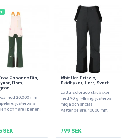
kt
Traa Johanne Bib,
Whistler Drizzle,
yxor, Dam,
Skidbyxor, Herr, Svart
grön
Lätta isolerade skidbyxor
yxa med 20.000 mm
med 90 g fyllning, justerbar
pelare, justerbara
midja och snölås;
en och flare i benen.
Vattenpelare: 10000 mm.
5 SEK
799 SEK