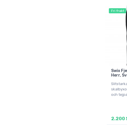
Fri frakt
Swix Fje
Herr, S
Slitstark
skalbyxo
och tejp
2.200 