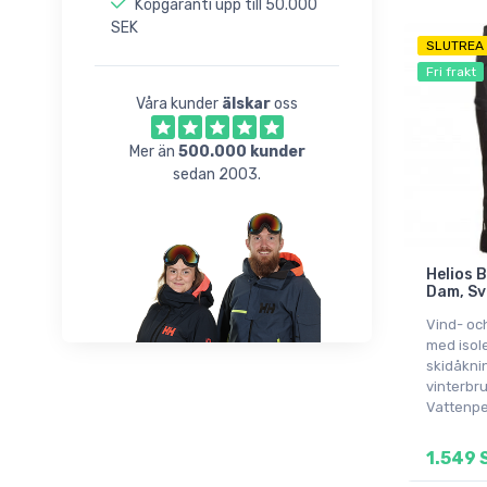
Köpgaranti upp till 50.000
SEK
SLUTREA
Fri frakt
Våra kunder
älskar
oss
Mer än
500.000 kunder
sedan 2003.
Helios B
Dam, Sv
Vind- oc
med isole
skidåknin
vinterbru
Vattenpe
1.549 