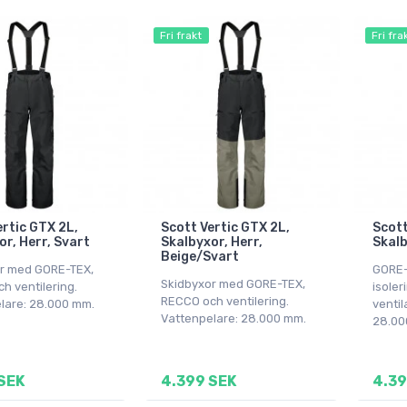
Fri frakt
Fri fra
ertic GTX 2L,
Scott Vertic GTX 2L,
Scott
or, Herr, Svart
Skalbyxor, Herr,
Skalb
Beige/Svart
r med GORE-TEX,
GORE-
Skidbyxor med GORE-TEX,
h ventilering.
isoler
RECCO och ventilering.
lare: 28.000 mm.
ventil
Vattenpelare: 28.000 mm.
28.00
SEK
4.399 SEK
4.39