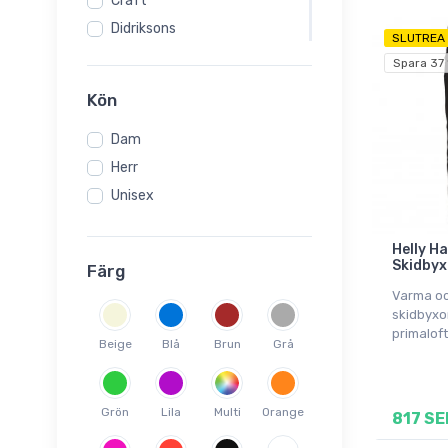
Craft
Didriksons
SLUTREA
HELIOS
Spara 37
Helly Hansen
Kön
Hummel
Dam
Jack Wolfskin
Herr
Kappa
Unisex
Kari Traa
Kilpi
Helly H
Mons Royale
Skidbyx
Färg
Montane
Varma oc
Ortovox
skidbyxor
primaloft
Scott
Beige
Blå
Brun
Grå
SLOPE
Swix
Grön
Lila
Multi
Orange
817 SE
Vaude