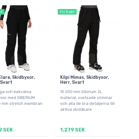
kt
Fri frakt
 Elare, Skidbyxor,
Kilpi Mimas, Skidbyxor,
 Svart
Herr, Svart
iga och bekväma
10 000 mm Sibirium 2L
yxor med SIBERIUM
material, svetsade sömmar
0 mm stretch membran
och alla de bra detaljerna till
aktiva skidåkare
9 SEK
1.279 SEK