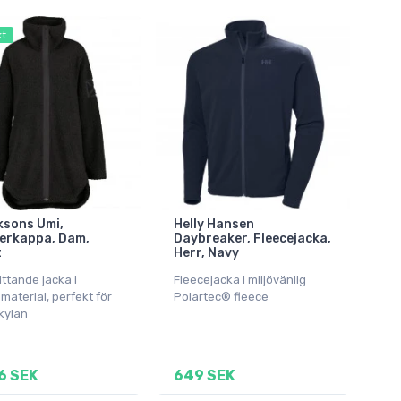
kt
ksons Umi,
Helly Hansen
erkappa, Dam,
Daybreaker, Fleecejacka,
t
Herr, Navy
ittande jacka i
Fleecejacka i miljövänlig
material, perfekt för
Polartec® fleece
kylan
6 SEK
649 SEK