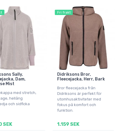
kt
Fri frakt
ksons Sally,
Didriksons Bror,
ejacka, Dam,
Fleecejacka, Herr, Bark
se Mist
Bror fleecejacka från
ekappa med stretch,
Didriksons är perfekt för
age, hellång
utomhusaktiviteter med
dja och sidficka
fokus på komfort och
funktion.
0 SEK
1.159 SEK