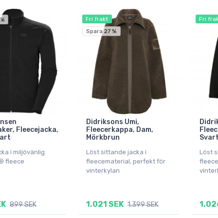
Fri frakt
Fri fra
 %
Spara 27 %
ansen
Didriksons Umi,
Didri
ker, Fleecejacka,
Fleecerkappa, Dam,
Fleec
vart
Mörkbrun
Svar
ka i miljövänlig
Löst sittande jacka i
Löst s
® fleece
fleecematerial, perfekt för
fleece
vinterkylan
vinter
EK
1.021 SEK
1.02
899 SEK
1.399 SEK