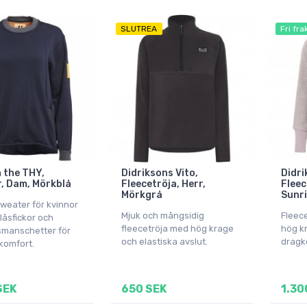
SLUTREA
Fri fra
 the THY,
Didriksons Vito,
Didri
, Dam, Mörkblå
Fleecetröja, Herr,
Fleec
Mörkgrå
Sunri
sweater för kvinnor
Mjuk och mångsidig
Fleec
låsfickor och
fleecetröja med hög krage
hög kr
manschetter för
och elastiska avslut.
dragke
komfort.
SEK
650 SEK
1.30