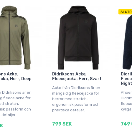
SLUTR
ons Acke,
Didriksons Acke,
Didri
acka, Herr, Deep
Fleecejacka, Herr, Svart
Fleec
Night
Acke från Didriksons är en
n Didriksons är en
Phoen
mångsidig fleecejacka för
g fleecejacka för
Didrik
herrar med stretch,
ed stretch,
fleece
ergonomisk passform och
sk passform och
kyliga
praktiska detaljer.
 detaljer.
799 SEK
749 
EK