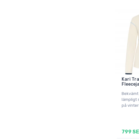
Kari Tra
Fleecej
Bekvämt 
lämpligt 
på vinter
799 S