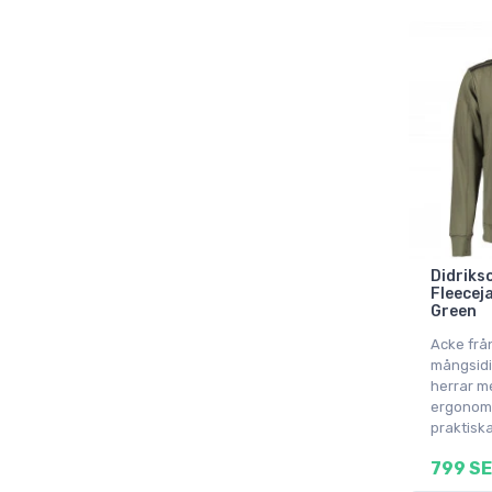
Didriks
Fleecej
Green
Acke frå
mångsidi
herrar m
ergonomi
praktiska
799 S