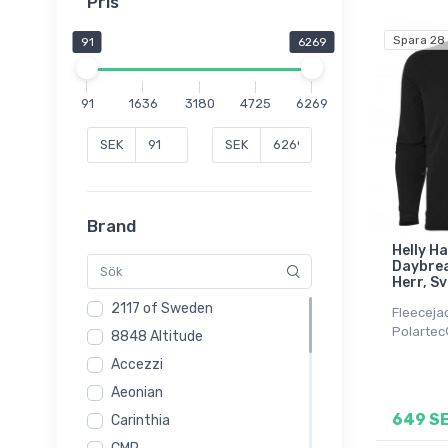
Pris
Spara 28
91
6269
91
1636
3180
4725
6269
SEK
SEK
Brand
Helly H
Daybrea
Herr, S
2117 of Sweden
Fleecejac
Polartec
8848 Altitude
Accezzi
Aeonian
649 S
Carinthia