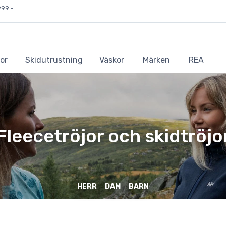
999:-
or
Skidutrustning
Väskor
Märken
REA
Fleecetröjor och skidtröjo
HERR
DAM
BARN