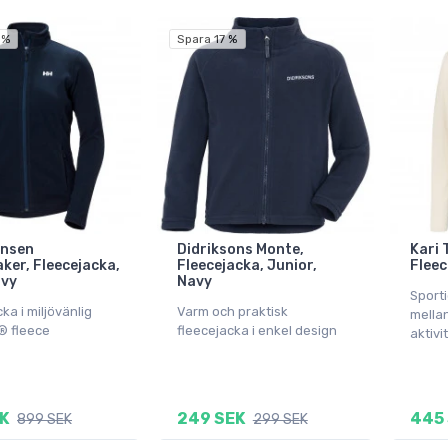
 %
Spara 17 %
ansen
Didriksons Monte,
Kari 
ker, Fleecejacka,
Fleecejacka, Junior,
Fleec
avy
Navy
Sporti
ka i miljövänlig
Varm och praktisk
mellan
® fleece
fleecejacka i enkel design
aktivi
K
249 SEK
445
899 SEK
299 SEK