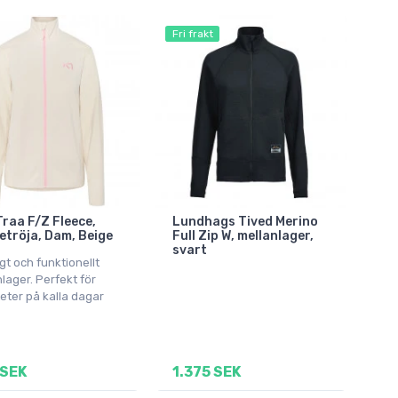
Fri frakt
Traa F/Z Fleece,
Lundhags Tived Merino
etröja, Dam, Beige
Full Zip W, mellanlager,
svart
gt och funktionellt
lager. Perfekt för
teter på kalla dagar
 SEK
1.375 SEK