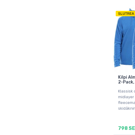
SLUTREA
Kilpi Al
2-Pack, 
Klassisk 
midlayer 
fleecemat
skidåkni
798 S