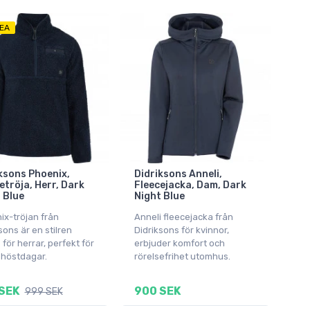
EA
ksons Phoenix,
Didriksons Anneli,
etröja, Herr, Dark
Fleecejacka, Dam, Dark
 Blue
Night Blue
ix-tröjan från
Anneli fleecejacka från
sons är en stilren
Didriksons för kvinnor,
 för herrar, perfekt för
erbjuder komfort och
 höstdagar.
rörelsefrihet utomhus.
SEK
900 SEK
999 SEK