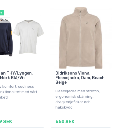
kt
 35 %
ian THY/Lyngen,
Didriksons Viona,
Mörk Blå/Vit
Fleecejacka, Dam, Beach
Beige
v komfort, coolness
Fleecejacka med stretch,
nktionalitet med vårt
ergonomisk skärning,
aket!
dragkedjefickor och
hakskydd
9 SEK
650 SEK