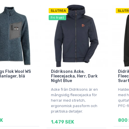
SLUTREA
SLUTR
Fri frakt
s Flok Wool WS
Didriksons Acke,
Didri
llanlager, blå
Fleecejacka, Herr, Dark
Fleec
Night Blue
Svar
Acke från Didriksons är en
Halden
mångsidig fleecejacka för
med h
herrar med stretch,
quilta
ergonomisk passform och
PFC-fr
praktiska detaljer.
EK
800 
1.479 SEK