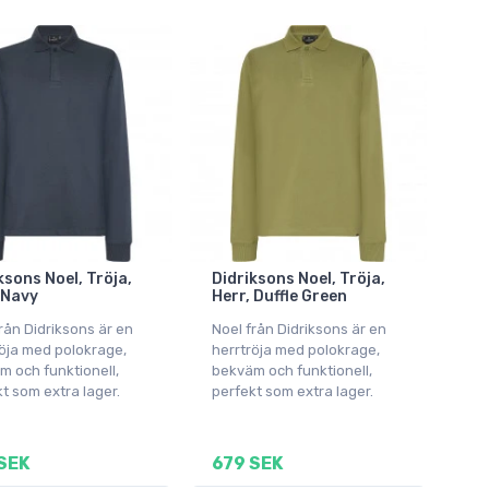
ksons Noel, Tröja,
Didriksons Noel, Tröja,
 Navy
Herr, Duffle Green
rån Didriksons är en
Noel från Didriksons är en
öja med polokrage,
herrtröja med polokrage,
 och funktionell,
bekväm och funktionell,
t som extra lager.
perfekt som extra lager.
SEK
679 SEK