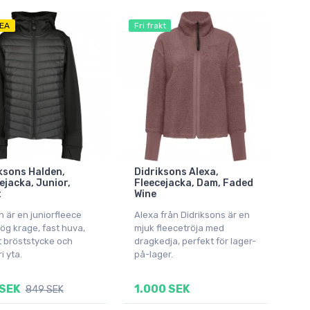
EA
Fri frakt
ksons Halden,
Didriksons Alexa,
ejacka, Junior,
Fleecejacka, Dam, Faded
t
Wine
 är en juniorfleece
Alexa från Didriksons är en
ög krage, fast huva,
mjuk fleecetröja med
t bröststycke och
dragkedja, perfekt för lager-
i yta.
på-lager.
SEK
1.000 SEK
849 SEK