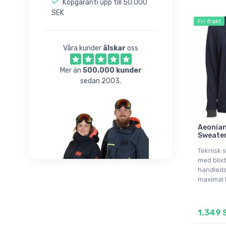
Köpgaranti upp till 50.000
SEK
Fri frakt
Våra kunder
älskar
oss
Mer än
500.000 kunder
sedan 2003.
Aeonian
Sweater
Teknisk 
med blixt
handleds
maximal 
1.349 