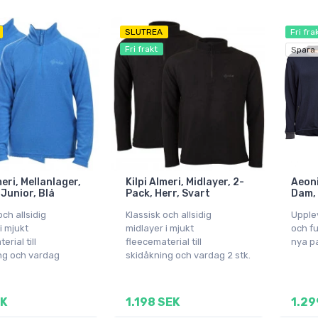
SLUTREA
Fri fra
Fri frakt
Spara
meri, Mellanlager,
Kilpi Almeri, Midlayer, 2-
Aeon
Junior, Blå
Pack, Herr, Svart
Dam, 
och allsidig
Klassisk och allsidig
Upple
i mjukt
midlayer i mjukt
och fu
erial till
fleecematerial till
nya p
ng och vardag
skidåkning och vardag 2 stk.
EK
1.198 SEK
1.29