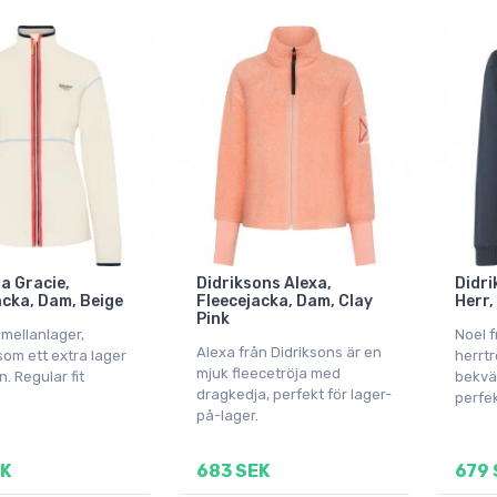
a Gracie,
Didriksons Alexa,
Didri
acka, Dam, Beige
Fleecejacka, Dam, Clay
Herr,
Pink
mellanlager,
Noel f
Alexa från Didriksons är en
som ett extra lager
herrtr
mjuk fleecetröja med
n. Regular fit
bekväm
dragkedja, perfekt för lager-
perfek
på-lager.
EK
683 SEK
679 