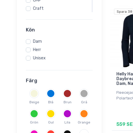
CMP
Craft
Spara 38
Dale of Norway
Didriksons
Kön
Helly Hansen
Dam
Jack Wolfskin
Herr
Kama
Unisex
Kari Traa
Kilpi
Helly H
Lundhags
Daybrea
Färg
Mons Royale
Dam, N
Montane
Fleecejac
Polartec
Ortovox
Beige
Blå
Brun
Grå
Scott
SLOPE
Grön
Gul
Lila
Orange
559 SE
Swix