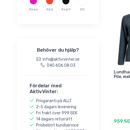
Ulvang
Vaude
Rosa
Röd
Svart
Vit
Whistler
Behöver du hjälp?
info@aktivvinter.se
040 606 08 03
Lundhag
Pile, me
Fördelar med
AktivVinter:
Prisgaranti på ALLT
2-5 dagars leverering
Fri frakt över 999 SEK
14 dagars returrätt
959 S
Prisbelönt kundservice