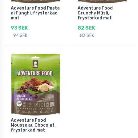
Adventure Food Pasta
Adventure Food
ai Funghi, frystorkad
Crunchy Müsli,
mat
frystorkad mat
93 SEK
82 SEK
94 SEK
83 SEK
Adventure Food
Mousse au Chocolat,
frystorkad mat