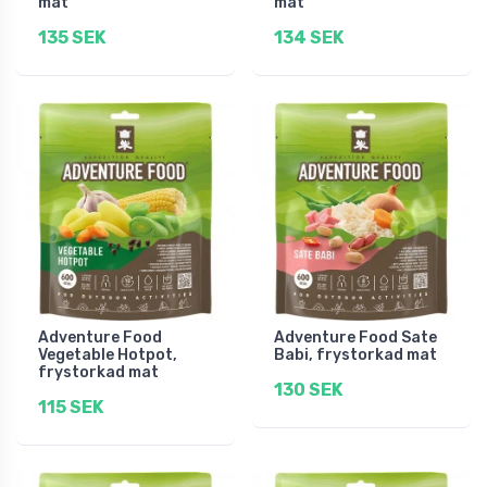
mat
mat
135 SEK
134 SEK
Adventure Food
Adventure Food Sate
Vegetable Hotpot,
Babi, frystorkad mat
frystorkad mat
130 SEK
115 SEK