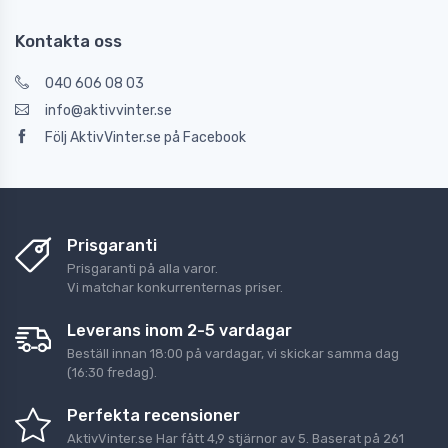
Kontakta oss
040 606 08 03
info@aktivvinter.se
Följ AktivVinter.se på Facebook
Prisgaranti
Prisgaranti på alla varor.
Vi matchar konkurrenternas priser.
Leverans inom 2-5 vardagar
Beställ innan 18:00 på vardagar, vi skickar samma dag
(16:30 fredag).
Perfekta recensioner
AktivVinter.se
Har fått
4,9
stjärnor av
5
. Baserat på
261