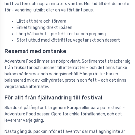
hett vatten och några minuters väntan. Mer tid till det du är ute
för – vandring, utsikt eller en välförtjänt paus.
Lätt att bära och förvara
Enkel tillagning direkt i påsen
Lång hållbarhet – perfekt för tur och prepping
Stort utbud med kötträtter, vegetariskt och dessert
Resemat med omtanke
Adventure Food är mer än nödproviant. Sortimentet sträcker sig
från frukostar och luncher till efterrätter – och det finns tanke
bakom både smak och näringsinnehåll. Många rätter har en
balanserad mix av kolhydrater, protein och fett – och det finns
vegetariska alternativ.
För allt från fjällvandring till festival
Ska du ut på långtur, bila genom Europa eller bara på festival –
Adventure Food passar. Gjord för enkla förhållanden, och det
levererar varje gång.
Nästa gång du packar inför ett äventyr där matlagning inte är