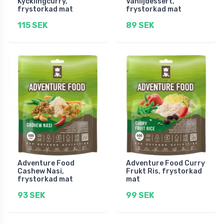
Kycklingcurry,
Vaniljdessert,
frystorkad mat
frystorkad mat
115 SEK
89 SEK
Adventure Food
Adventure Food Curry
Cashew Nasi,
Frukt Ris, frystorkad
frystorkad mat
mat
93 SEK
99 SEK