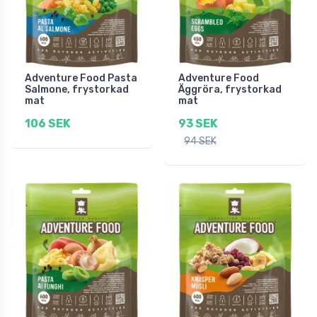
Adventure Food Pasta
Adventure Food
Salmone, frystorkad
Äggröra, frystorkad
mat
mat
106 SEK
93 SEK
94 SEK