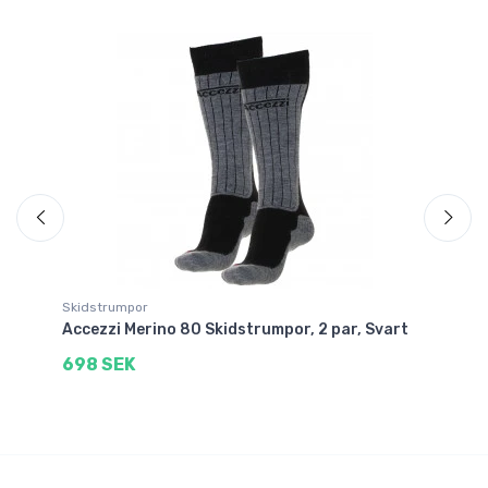
Skidstrumpor
Ski
å
Accezzi Merino 80 Skidstrumpor, 2 par, Svart
Ac
698 SEK
3