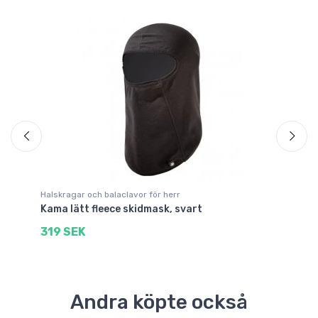
Halskragar och balaclavor för herr
Ha
Kama lätt fleece skidmask, svart
Ka
319 SEK
3
Andra köpte också