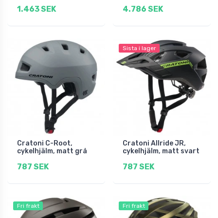
1.463 SEK
4.786 SEK
Sista i lager
Cratoni C-Root,
Cratoni Allride JR,
cykelhjälm, matt grå
cykelhjälm, matt svart
787 SEK
787 SEK
Fri frakt
Fri frakt