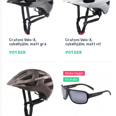
Cratoni Velo-X,
Cratoni Velo-X,
cykelhjälm, matt grå
cykelhjälm, matt vit
901 SEK
901 SEK
Sista i lager
Fri frakt