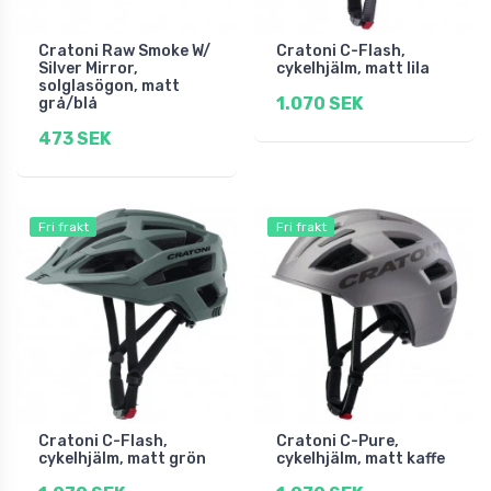
Cratoni Raw Smoke W/
Cratoni C-Flash,
Silver Mirror,
cykelhjälm, matt lila
solglasögon, matt
1.070 SEK
grå/blå
473 SEK
Fri frakt
Fri frakt
Cratoni C-Flash,
Cratoni C-Pure,
cykelhjälm, matt grön
cykelhjälm, matt kaffe