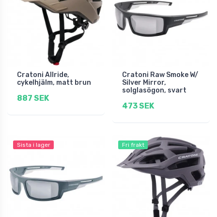
Cratoni Allride,
Cratoni Raw Smoke W/
cykelhjälm, matt brun
Silver Mirror,
solglasögon, svart
887 SEK
473 SEK
Sista i lager
Fri frakt