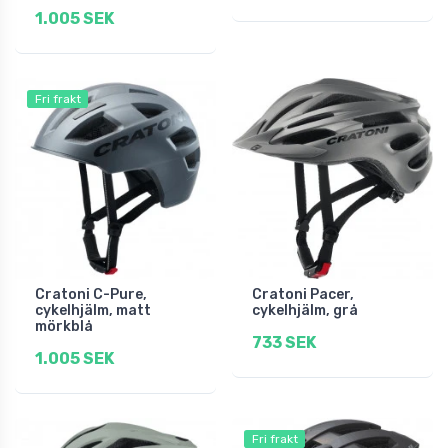
1.005 SEK
Fri frakt
Cratoni C-Pure,
Cratoni Pacer,
cykelhjälm, matt
cykelhjälm, grå
mörkblå
733 SEK
1.005 SEK
Fri frakt