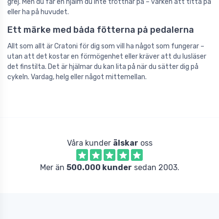
grej. Men du får en hjälm du inte tröttnar på – varken att titta på
eller ha på huvudet.
Ett märke med båda fötterna på pedalerna
Allt som allt är Cratoni för dig som vill ha något som fungerar –
utan att det kostar en förmögenhet eller kräver att du lusläser
det finstilta. Det är hjälmar du kan lita på när du sätter dig på
cykeln. Vardag, helg eller något mittemellan.
Våra kunder
älskar
oss
Mer än
500.000 kunder
sedan 2003.