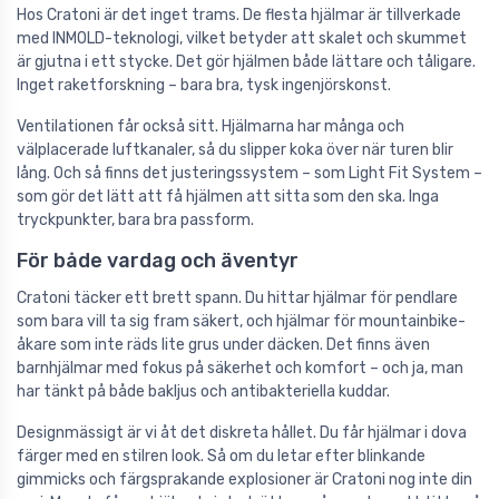
Hos Cratoni är det inget trams. De flesta hjälmar är tillverkade
med INMOLD-teknologi, vilket betyder att skalet och skummet
är gjutna i ett stycke. Det gör hjälmen både lättare och tåligare.
Inget raketforskning – bara bra, tysk ingenjörskonst.
Ventilationen får också sitt. Hjälmarna har många och
välplacerade luftkanaler, så du slipper koka över när turen blir
lång. Och så finns det justeringssystem – som Light Fit System –
som gör det lätt att få hjälmen att sitta som den ska. Inga
tryckpunkter, bara bra passform.
För både vardag och äventyr
Cratoni täcker ett brett spann. Du hittar hjälmar för pendlare
som bara vill ta sig fram säkert, och hjälmar för mountainbike-
åkare som inte räds lite grus under däcken. Det finns även
barnhjälmar med fokus på säkerhet och komfort – och ja, man
har tänkt på både bakljus och antibakteriella kuddar.
Designmässigt är vi åt det diskreta hållet. Du får hjälmar i dova
färger med en stilren look. Så om du letar efter blinkande
gimmicks och färgsprakande explosioner är Cratoni nog inte din