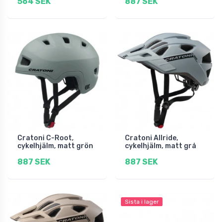
564 SEK
887 SEK
Cratoni C-Root,
Cratoni Allride,
cykelhjälm, matt grön
cykelhjälm, matt grå
887 SEK
887 SEK
Sista i lager