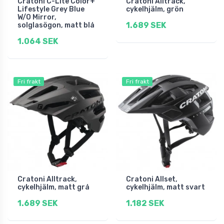
Cratoni C-Lite Color+
Cratoni Alltrack,
Lifestyle Grey Blue
cykelhjälm, grön
W/O Mirror,
1.689 SEK
solglasögon, matt blå
1.064 SEK
Fri frakt
Fri frakt
Cratoni Alltrack,
Cratoni Allset,
cykelhjälm, matt grå
cykelhjälm, matt svart
1.689 SEK
1.182 SEK