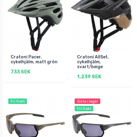
Cratoni Pacer,
Cratoni AllSet,
cykelhjälm, matt grön
cykelhjälm,
svart/beige
733 SEK
1.239 SEK
Fri frakt
Sista i lager
Fri frakt