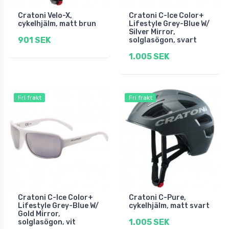
Cratoni Velo-X,
Cratoni C-Ice Color+
cykelhjälm, matt brun
Lifestyle Grey-Blue W/
Silver Mirror,
901 SEK
solglasögon, svart
1.005 SEK
Fri frakt
Fri frakt
Cratoni C-Ice Color+
Cratoni C-Pure,
Lifestyle Grey-Blue W/
cykelhjälm, matt svart
Gold Mirror,
1.005 SEK
solglasögon, vit