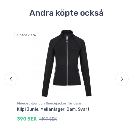
Andra köpte också
Spara 67 %
Sp
Fleecetröjor och fleecejackor för dam
Fl
Kilpi Junie, Mellanlager, Dam, Svart
21
Sv
390 SEK
1.199 SEK
4