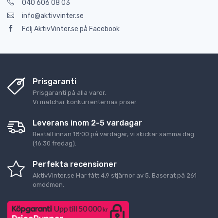
040 606 08 03
info@aktivvinter.se
Följ AktivVinter.se på Facebook
Prisgaranti
Prisgaranti på alla varor.
Vi matchar konkurrenternas priser.
Leverans inom 2-5 vardagar
Beställ innan 18:00 på vardagar, vi skickar samma dag
(16:30 fredag).
Perfekta recensioner
AktivVinter.se
Har fått
4,9
stjärnor av
5
. Baserat på
261
omdömen.