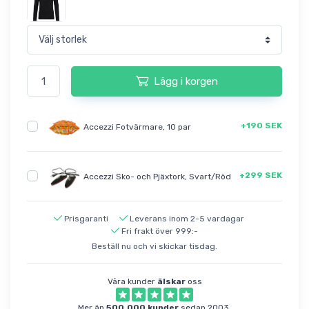
Lägg i korgen
+190 SEK
Accezzi Fotvärmare, 10 par
+299 SEK
Accezzi Sko- och Pjäxtork, Svart/Röd
Prisgaranti
Leverans inom 2-5 vardagar
Fri frakt över 999:-
Beställ nu och vi skickar tisdag.
Våra kunder
älskar
oss
Mer än
500.000 kunder
sedan 2003.