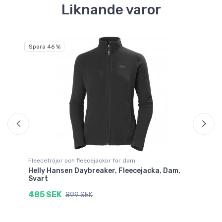
Liknande varor
Spara 46 %
Fleecetröjor och fleecejackor för dam
Fl
Helly Hansen Daybreaker, Fleecejacka, Dam,
He
Svart
Sv
485 SEK
5
899 SEK