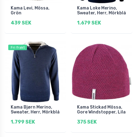
Kama Levi, Mössa,
Kama Loke Merino,
Grön
Sweater, Herr, Mörkblå
439 SEK
1.679 SEK
Fri frakt
Kama Bjørn Merino,
Kama Stickad Mössa,
Sweater, Herr, Mörkblå
Gore Windstopper, Lila
1.799 SEK
375 SEK