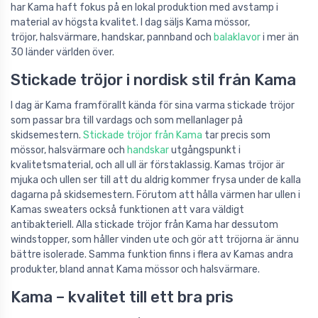
har Kama haft fokus på en lokal produktion med avstamp i
material av högsta kvalitet. I dag säljs Kama
mössor,
tröjor,
halsvärmare, handskar, pannband och
balaklavor
i mer än
30 länder världen över.
Stickade tröjor i nordisk stil från Kama
I dag är Kama framförallt kända för sina varma stickade tröjor
som passar bra till vardags och som mellanlager på
skidsemestern.
Stickade tröjor från Kama
tar precis som
mössor, halsvärmare och
handskar
utgångspunkt i
kvalitetsmaterial, och all ull är förstaklassig. Kamas tröjor är
mjuka och ullen ser till att du aldrig kommer frysa under de kalla
dagarna på skidsemestern. Förutom att hålla värmen har ullen i
Kamas sweaters också funktionen att vara väldigt
antibakteriell. Alla stickade tröjor från Kama har dessutom
windstopper, som håller vinden ute och gör att tröjorna är ännu
bättre isolerade. Samma funktion finns i flera av Kamas andra
produkter, bland annat Kama mössor och halsvärmare.
Kama – kvalitet till ett bra pris