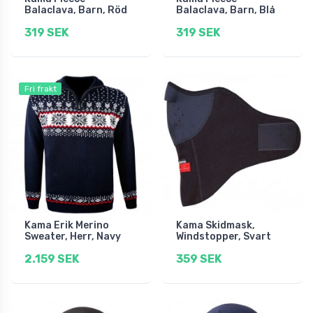
Balaclava, Barn, Röd
Balaclava, Barn, Blå
319 SEK
319 SEK
Fri frakt
Kama Erik Merino
Kama Skidmask,
Sweater, Herr, Navy
Windstopper, Svart
2.159 SEK
359 SEK