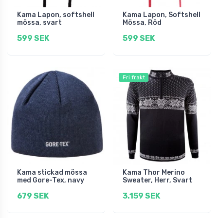
Kama Lapon, softshell
Kama Lapon, Softshell
mössa, svart
Mössa, Röd
599 SEK
599 SEK
Fri frakt
Kama stickad mössa
Kama Thor Merino
med Gore-Tex, navy
Sweater, Herr, Svart
679 SEK
3.159 SEK