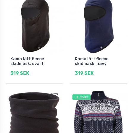
Kama lätt fleece
Kama lätt fleece
skidmask, svart
skidmask, navy
319 SEK
319 SEK
Fri frakt