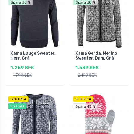
Fri frakt
Fri frakt
Spara 30 %
Spara 30 %
Kama Lauge Sweater,
Kama Gerda, Merino
Herr, Grå
Sweater, Dam, Grå
1.259 SEK
1.539 SEK
1.799 SEK
2.199 SEK
SLUTREA
SLUTREA
Fri frakt
Spara 43 %