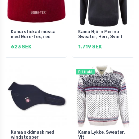
Kama stickad mössa
Kama Björn Merino
med Gore-Tex, red
Sweater, Herr, Svart
623 SEK
1.719 SEK
Fri frakt
Kama skidmask med
Kama Lykke, Sweater,
windstopper
Vit