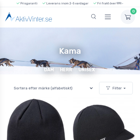
Prisgaranti
Leverans inom 2-5 vardagar
Fri frakt över 999:-
0
Kama
DAM
HERR
UNISEX
Filter