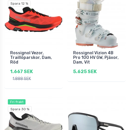
Spara 12 %
Rossignol Vezor,
Rossignol Vizion 4B
Traillöparskor, Dam,
Pro 100 HV GW, Pjäxor,
Röd
Dam, Vit
1.667 SEK
5.625 SEK
1.888 SEK
Fri frakt
Spara 30 %