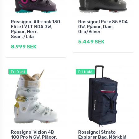
Rossignol Alltrack 130
Rossignol Pure 85 BOA
Elite LV LT BOA GW,
GW, Pjäxor, Dam,
Pjäxor, Herr,
Grå/Silver
Svart/Lila
5.449 SEK
8.999 SEK
Fri frakt
Fri frakt
Rossignol Vizion 4B
Rossignol Strato
100 Pro W GW, Pjäxor,
Explorer Bag, Mörkblå