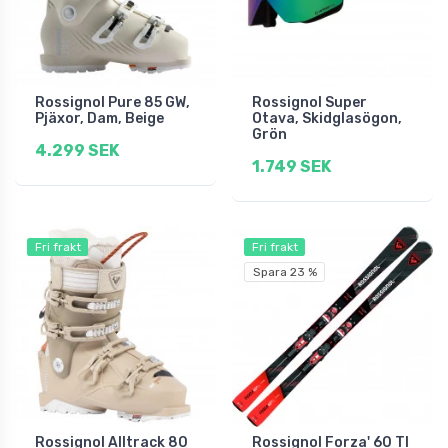
Rossignol Pure 85 GW,
Rossignol Super
Pjäxor, Dam, Beige
Otava, Skidglasögon,
Grön
4.299 SEK
1.749 SEK
Fri frakt
Fri frakt
Spara 23 %
Rossignol Alltrack 80
Rossignol Forza' 60 TI