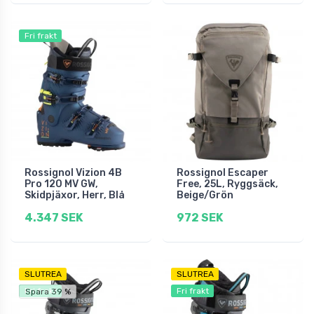
Fri frakt
Rossignol Vizion 4B
Rossignol Escaper
Pro 120 MV GW,
Free, 25L, Ryggsäck,
Skidpjäxor, Herr, Blå
Beige/Grön
4.347 SEK
972 SEK
SLUTREA
SLUTREA
Fri frakt
Fri frakt
Spara 39 %