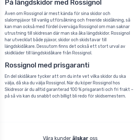
På längdskidor med Rossignol
Även om Rossignol är mest kända för sina skidor och
slalompjäxor till vanlig utförsåkning och freeride skidåkning, så
kan man också med fördel överväga Rossignol om man saknar
utrustning till skidresan där man ska åka längdskidor. Rossignol
har utvecklat både pjäxor, skidor och skidstavar till
längdskidåkare. Dessutom finns det också ett stort urval av
skidkläder till längdskidåkare från Rossignol.
Rossignol med prisgaranti
En del skidåkare tycker att om du inte vet vilka skidor du ska
välja, då ska du välja Rossignol. När du köper Rossignol hos
Skidresor är du alltid garanterad 100 % prisgaranti och fri frakt –
på så vis kan du snabbt och billigt bli redo för skidsemestern.
Våra kunder
älskar
oss