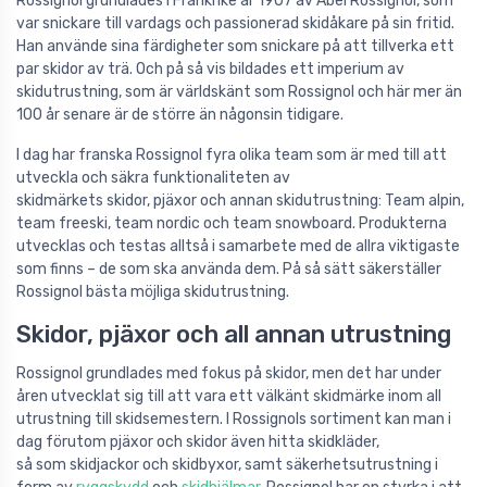
Rossignol grundlades i Frankrike år 1907 av Abel Rossignol, som
var snickare till vardags och passionerad skidåkare på sin fritid.
Han använde sina färdigheter som snickare på att tillverka ett
par skidor av trä. Och på så vis bildades ett imperium av
skidutrustning, som är världskänt som Rossignol och här mer än
100 år senare är de större än någonsin tidigare.
I dag har franska Rossignol fyra olika team som är med till att
utveckla och säkra funktionaliteten av
skidmärkets skidor, pjäxor och annan skidutrustning: Team alpin,
team freeski, team nordic och team snowboard. Produkterna
utvecklas och testas alltså i samarbete med de allra viktigaste
som finns – de som ska använda dem. På så sätt säkerställer
Rossignol bästa möjliga skidutrustning.
Skidor, pjäxor och all annan utrustning
Rossignol grundlades med fokus på skidor, men det har under
åren utvecklat sig till att vara ett välkänt skidmärke inom all
utrustning till skidsemestern. I Rossignols sortiment kan man i
dag förutom pjäxor och skidor även hitta skidkläder,
så som skidjackor och skidbyxor, samt säkerhetsutrustning i