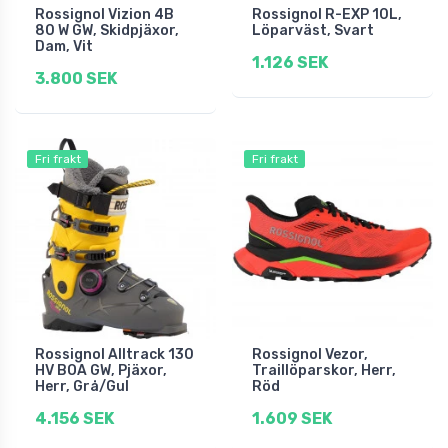
Rossignol Vizion 4B
Rossignol R-EXP 10L,
80 W GW, Skidpjäxor,
Löparväst, Svart
Dam, Vit
1.126 SEK
3.800 SEK
Fri frakt
Fri frakt
Rossignol Alltrack 130
Rossignol Vezor,
HV BOA GW, Pjäxor,
Traillöparskor, Herr,
Herr, Grå/Gul
Röd
4.156 SEK
1.609 SEK