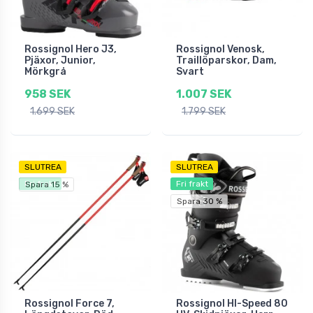
Rossignol Hero J3,
Rossignol Venosk,
Pjäxor, Junior,
Traillöparskor, Dam,
Mörkgrå
Svart
958 SEK
1.007 SEK
1.699 SEK
1.799 SEK
SLUTREA
SLUTREA
Fri frakt
Fri frakt
Spara 15 %
Spara 30 %
Rossignol Force 7,
Rossignol HI-Speed 80