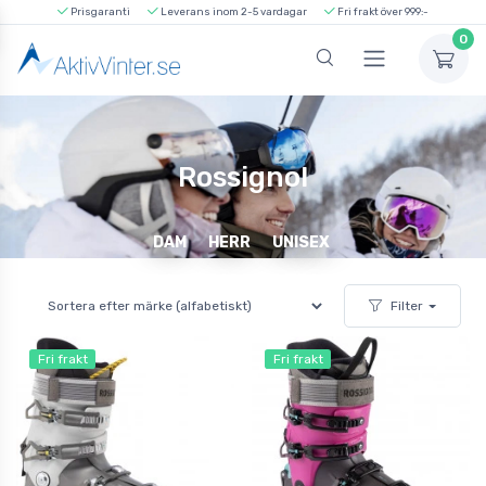
Prisgaranti
Leverans inom 2-5 vardagar
Fri frakt över 999:-
0
Rossignol
DAM
HERR
UNISEX
Filter
Fri frakt
Fri frakt