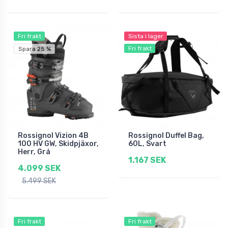
Fri frakt
Sista i lager
Fri frakt
Spara 25 %
Rossignol Vizion 4B
Rossignol Duffel Bag,
100 HV GW, Skidpjäxor,
60L, Svart
Herr, Grå
1.167 SEK
4.099 SEK
5.499 SEK
Fri frakt
Fri frakt