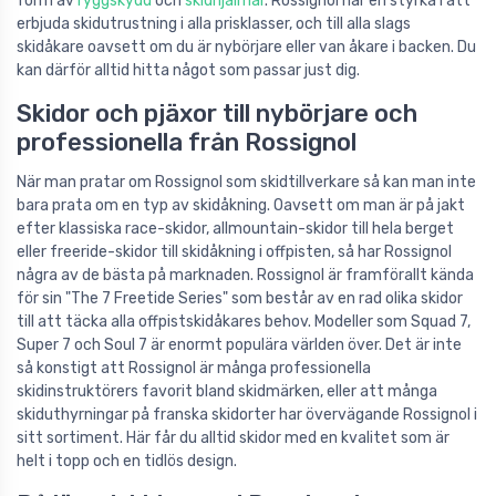
form av
ryggskydd
och
skidhjälmar
. Rossignol har en styrka i att
erbjuda skidutrustning i alla prisklasser, och till alla slags
skidåkare oavsett om du är nybörjare eller van åkare i backen. Du
kan därför alltid hitta något som passar just dig.
Skidor och pjäxor till nybörjare och
professionella från Rossignol
När man pratar om Rossignol som skidtillverkare så kan man inte
bara prata om en typ av skidåkning. Oavsett om man är på jakt
efter klassiska race-skidor, allmountain-skidor till hela berget
eller freeride-skidor till skidåkning i offpisten, så har Rossignol
några av de bästa på marknaden. Rossignol är framförallt kända
för sin "The 7 Freetide Series" som består av en rad olika skidor
till att täcka alla offpistskidåkares behov. Modeller som Squad 7,
Super 7 och Soul 7 är enormt populära världen över. Det är inte
så konstigt att Rossignol är många professionella
skidinstruktörers favorit bland skidmärken, eller att många
skiduthyrningar på franska skidorter har övervägande Rossignol i
sitt sortiment. Här får du alltid skidor med en kvalitet som är
helt i topp och en tidlös design.