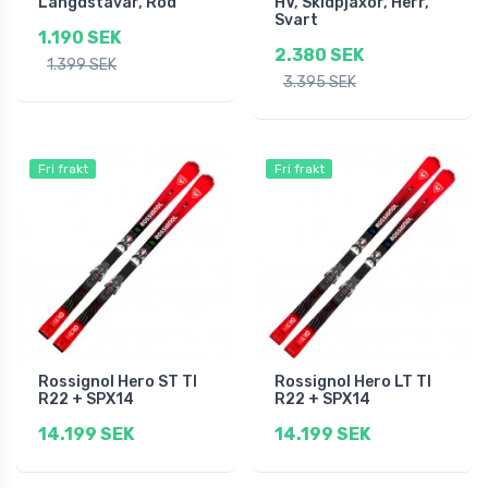
Längdstavar, Röd
HV, Skidpjäxor, Herr,
Svart
1.190 SEK
2.380 SEK
1.399 SEK
3.395 SEK
Fri frakt
Fri frakt
Rossignol Hero ST TI
Rossignol Hero LT TI
R22 + SPX14
R22 + SPX14
14.199 SEK
14.199 SEK