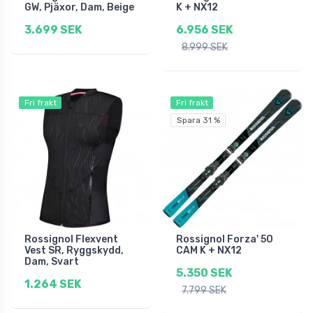
GW, Pjäxor, Dam, Beige
K + NX12
3.699 SEK
6.956 SEK
8.999 SEK
Fri frakt
Fri frakt
Spara 31 %
Rossignol Flexvent
Rossignol Forza' 50
Vest SR, Ryggskydd,
CAM K + NX12
Dam, Svart
5.350 SEK
1.264 SEK
7.799 SEK