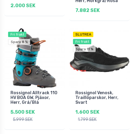
Herr, Mörkgrå/Rosa
2.000 SEK
7.882 SEK
Fri frakt
SLUTREA
Fri frakt
Spara 8 %
Spara 11 %
Rossignol Alltrack 110
Rossignol Venosk,
HV BOA GW, Pjäxor,
Traillöparskor, Herr,
Herr, Grå/Blå
Svart
5.500 SEK
1.600 SEK
5.999 SEK
1.799 SEK