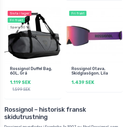
Sista i lager
Fri frakt
Fri frakt
Spara 30 %
Rossignol Duffel Bag,
Rossignol Otava,
60L, Grå
Skidglasögon, Lila
1.119 SEK
1.439 SEK
1.599 SEK
Rossignol – historisk fransk
skidutrustning