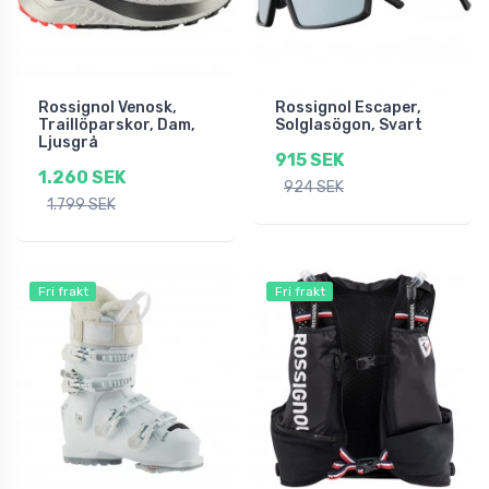
Rossignol Venosk,
Rossignol Escaper,
Traillöparskor, Dam,
Solglasögon, Svart
Ljusgrå
915 SEK
1.260 SEK
924 SEK
1.799 SEK
Fri frakt
Fri frakt