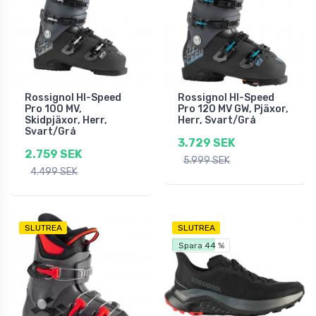
Rossignol HI-Speed
Rossignol HI-Speed
Pro 100 MV,
Pro 120 MV GW, Pjäxor,
Skidpjäxor, Herr,
Herr, Svart/Grå
Svart/Grå
3.729 SEK
2.759 SEK
5.999 SEK
4.499 SEK
SLUTREA
SLUTREA
Fri frakt
Spara 44 %