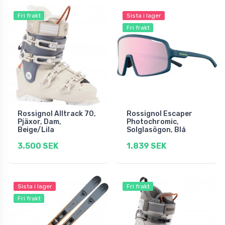
Fri frakt
Sista i lager
Fri frakt
Rossignol Alltrack 70,
Rossignol Escaper
Pjäxor, Dam,
Photochromic,
Beige/Lila
Solglasögon, Blå
3.500 SEK
1.839 SEK
Sista i lager
Fri frakt
Fri frakt