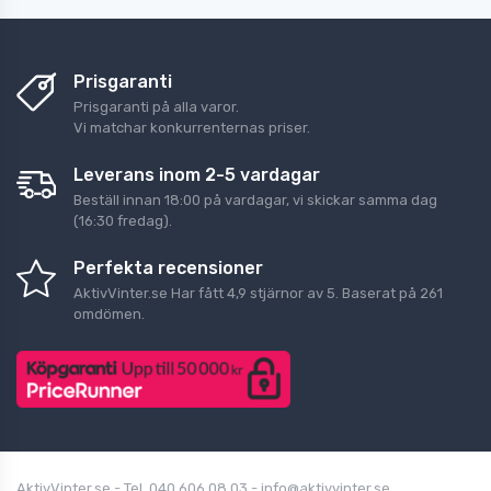
Prisgaranti
Prisgaranti på alla varor.
Vi matchar konkurrenternas priser.
Leverans inom 2-5 vardagar
Beställ innan 18:00 på vardagar, vi skickar samma dag
(16:30 fredag).
Perfekta recensioner
AktivVinter.se
Har fått
4,9
stjärnor av
5
. Baserat på
261
omdömen.
AktivVinter.se - Tel. 040 606 08 03 - info@aktivvinter.se