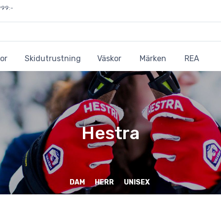
999:-
or
Skidutrustning
Väskor
Märken
REA
Hestra
DAM
HERR
UNISEX