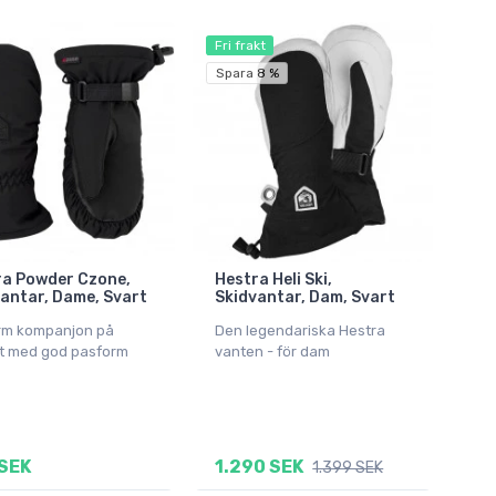
Fri frakt
Spara 8 %
ra Powder Czone,
Hestra Heli Ski,
antar, Dame, Svart
Skidvantar, Dam, Svart
rm kompanjon på
Den legendariska Hestra
t med god pasform
vanten - för dam
SEK
1.290 SEK
1.399 SEK