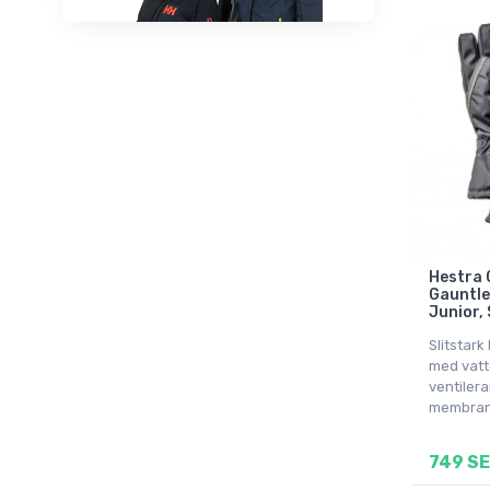
Hestra 
Gauntle
Junior,
Slitstar
med vatt
ventiler
membra
749 S