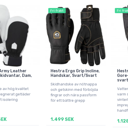
Fri frakt
Fri fra
Army Leather
Hestra Ergo Grip Incline,
Hestr
Skidvantar, Dam,
Handskar, Svart/Svart
Gore-
svar
Skidhandske av nötnappa
e av hög kvalitet
Vatten
och getskinn med förböjda
egnerat getläder
varm 
fingrar och nära passform
t isolering
vinte
för ett bättre grepp
impreg
handf
SEK
1.499 SEK
1.12