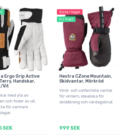
kt
Sista i lager
Fri frakt
a Ergo Grip Active
Hestra CZone Mountain,
Terry, Handskar,
Skidvantar, Mörkröd
/Vit
Vind- och vattentäta vantar
kar med yta av
för vintern, idealiska för
n och foder av ull,
skidåkning och vardagsbruk
kta för varmare
rdagar
5 SEK
999 SEK