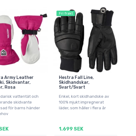
Fri frakt
ra Army Leather
Hestra Fall Line,
Ski, Skidvantar,
Skidhandskar,
r, Rosa
Svart/Svart
darisk vattentät och
Enkel, kort skidhandske av
lerande skidvante
100% mjukt impregnerat
sad för barns händer
läder, som håller i flera år
ehov
SEK
1.699 SEK