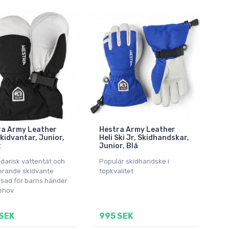
ra Army Leather
Hestra Army Leather
Skidvantar, Junior,
Heli Ski Jr, Skidhandskar,
t
Junior, Blå
darisk vattentät och
Populär skidhandske i
lerande skidvante
topkvalitet
sad för barns händer
ehov
SEK
995 SEK