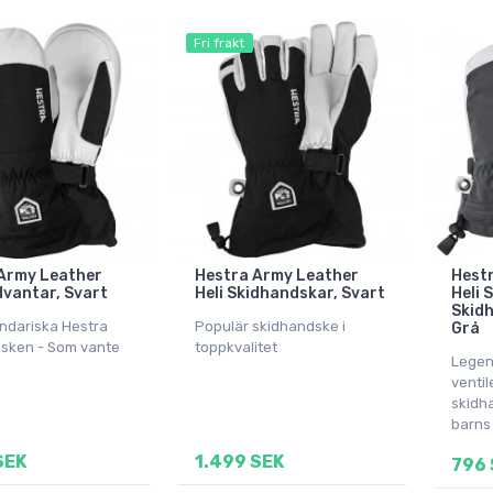
Fri frakt
Army Leather
Hestra Army Leather
Hest
dvantar, Svart
Heli Skidhandskar, Svart
Heli S
Skidh
ndariska Hestra
Populär skidhandske i
Grå
sken - Som vante
toppkvalitet
Legen
ventil
skidh
barns
SEK
1.499 SEK
796 