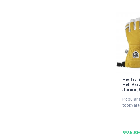
Hestra 
Heli Ski
Junior, 
Populär 
topkvalit
995 S