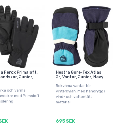
a Ferox Primaloft,
Hestra Gore-Tex Atlas
andskar, Junior,
Jr, Vantar, Junior, Navy
t
Bekväma vantar för
arka och varma
vinterkylan, med handrygg i
andskar med Primaloft
vind- och vattentätt
solering
material.
SEK
695 SEK