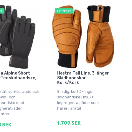
kt
Fri frakt
a Alpine Short
Hestra Fall Line, 3-finger
Tex skidhandske,
Skidhandskar,
t
Kork/Kork
tät, ventilerande och
Smidig, kort 3-finger
skid- och
skidhandske i mjukt
rhandske med
impregnerat läder som
nerat läder i
håller i åratal
latan
1.709 SEK
8 SEK