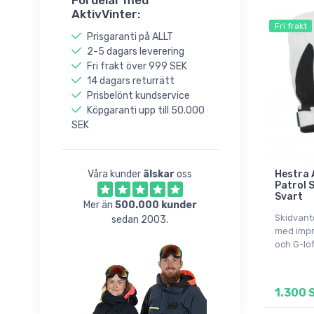
Fördelar med
AktivVinter:
Fri frakt
Prisgaranti på ALLT
2-5 dagars leverering
Fri frakt över 999 SEK
14 dagars returrätt
Prisbelönt kundservice
Köpgaranti upp till 50.000
SEK
Hestra 
Våra kunder
älskar
oss
Patrol 
Svart
Mer än
500.000 kunder
Skidvant
sedan 2003.
med impr
och G-lof
1.300 