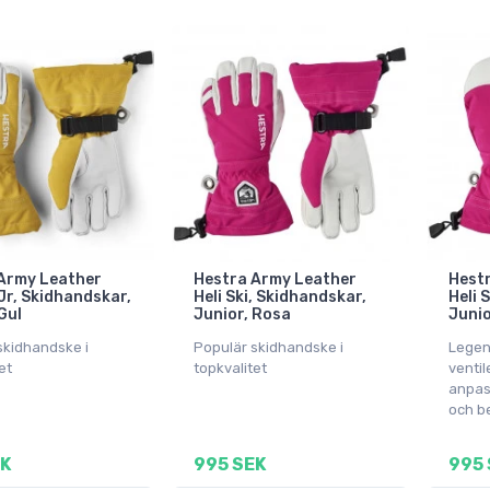
Army Leather
Hestra Army Leather
Hest
 Jr, Skidhandskar,
Heli Ski, Skidhandskar,
Heli 
Gul
Junior, Rosa
Junio
skidhandske i
Populär skidhandske i
Legen
et
topkvalitet
venti
anpas
och b
EK
995 SEK
995 