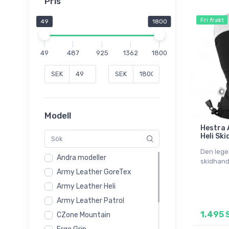
Pris
Fri frakt
49
1800
49
487
925
1362
1800
SEK
SEK
Modell
Hestra 
Heli Ski
Den lege
Andra modeller
skidhand
Army Leather GoreTex
Army Leather Heli
Army Leather Patrol
1.495 
CZone Mountain