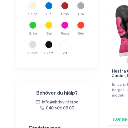
8
9
Beige
Blå
Brun
Grå
Onesize
Grön
Gul
Rosa
Röd
Silver
Svart
Vit
Hestra 
Junior, 
En varm
berget - 
Behöver du hjälp?
modell
info@aktivvinter.se
040 606 08 03
739 SE