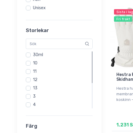
Unisex
Sista i la
Fri frakt
Storlekar
30ml
10
11
Hestra 
Skidhan
12
13
Hestra 
membran
3
koskinn 
4
5
6
1.231 
Färg
7