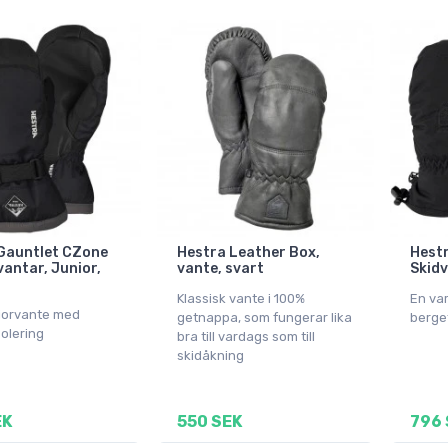
Gauntlet CZone
Hestra Leather Box,
Hest
vantar, Junior,
vante, svart
Skidv
Klassisk vante i 100%
En va
iorvante med
getnappa, som fungerar lika
berge
isolering
bra till vardags som till
skidåkning
EK
550 SEK
796 