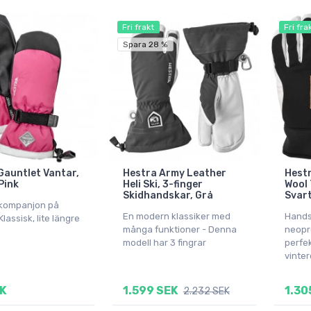
Fri frakt
Fri fra
Spara 28 %
Gauntlet Vantar,
Hestra Army Leather
Hestr
Pink
Heli Ski, 3-finger
Wool 
Skidhandskar, Grå
Svart
 kompanjon på
En modern klassiker med
Hands
Klassisk, lite längre
många funktioner - Denna
neopre
modell har 3 fingrar
perfe
vinte
K
1.599 SEK
1.30
2.232 SEK