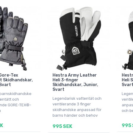
Gore-Tex
Hestra Army Leather
Hest
t Skidhandskar,
Heli 3-finger
Heli 
 Svart
Skidhandskar, Junior,
Svar
Svart
k barnskidhandske
Legen
Legendarisk vattentät och
entätt och
venti
ventilerande 3 finger
ande GORE-TEX®-
anpas
skidhandske anpassad för
n
och b
barns händer och behov
EK
995 
995 SEK