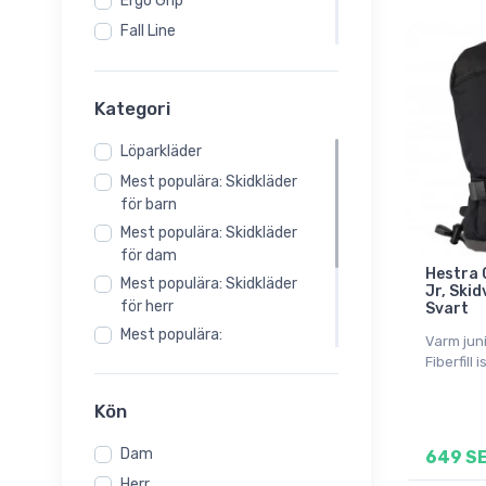
Ergo Grip
Fall Line
Ferox
Gauntlet
Kategori
Gore-Tex
Löparkläder
Heli Ski
Mest populära: Skidkläder
Liner
för barn
Powder Czone
Mest populära: Skidkläder
Primaloft
för dam
Hestra 
Mest populära: Skidkläder
Jr, Skid
för herr
Svart
Mest populära:
Varm jun
Skidutrustning
Fiberfill 
Skidhandskar för barn
Kön
Skidhandskar för dam
Skidhandskar för herr
Dam
649 S
Tvätt och impregnering
Herr