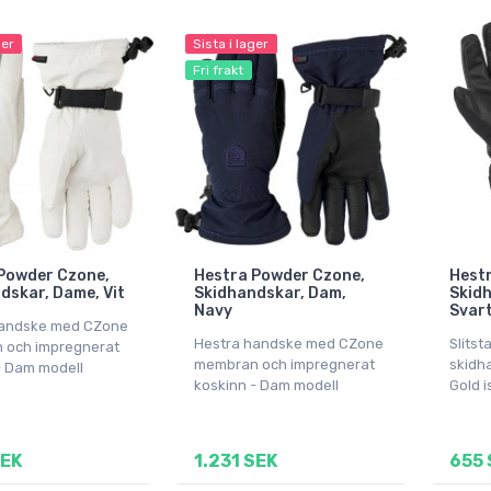
ger
Sista i lager
Fri frakt
Powder Czone,
Hestra Powder Czone,
Hestr
dskar, Dame, Vit
Skidhandskar, Dam,
Skidh
Navy
Svar
handske med CZone
Hestra handske med CZone
Slitst
 och impregnerat
membran och impregnerat
skidh
- Dam modell
koskinn - Dam modell
Gold i
SEK
1.231 SEK
655 