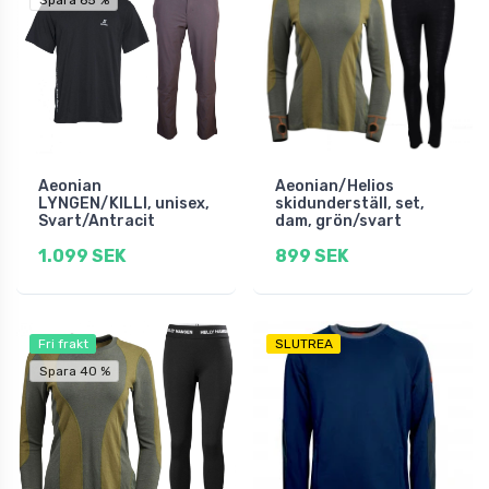
Spara 65 %
Aeonian
Aeonian/Helios
LYNGEN/KILLI, unisex,
skidunderställ, set,
Svart/Antracit
dam, grön/svart
1.099 SEK
899 SEK
Fri frakt
SLUTREA
Spara 40 %