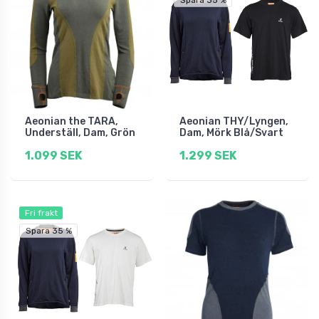
Spara 35 %
Aeonian the TARA,
Aeonian THY/Lyngen,
Underställ, Dam, Grön
Dam, Mörk Blå/Svart
1.099 SEK
1.299 SEK
Fri frakt
Spara 35 %