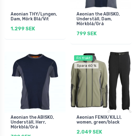
Aeonian THY/Lyngen,
Aeonian the ABISKO,
Dam, Mörk Blå/Vit
Underställ, Dam,
Mörkblå/Grå
1.299 SEK
799 SEK
Fri frakt
Spara 60 %
Aeonian the ABISKO,
Aeonian FENIX/KILLI,
Underställ, Herr,
women, green/black
Mörkblå/Grå
2.049 SEK