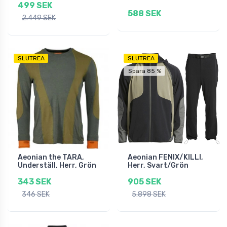
499 SEK
588 SEK
2.449 SEK
SLUTREA
SLUTREA
Spara 85 %
Aeonian the TARA,
Aeonian FENIX/KILLI,
Underställ, Herr, Grön
Herr, Svart/Grön
343 SEK
905 SEK
346 SEK
5.898 SEK