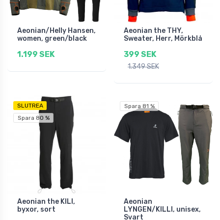
Aeonian/Helly Hansen,
Aeonian the THY,
women, green/black
Sweater, Herr, Mörkblå
1.199 SEK
399 SEK
1.349 SEK
SLUTREA
Spara 81 %
Spara 80 %
Aeonian the KILI,
Aeonian
byxor, sort
LYNGEN/KILLI, unisex,
Svart