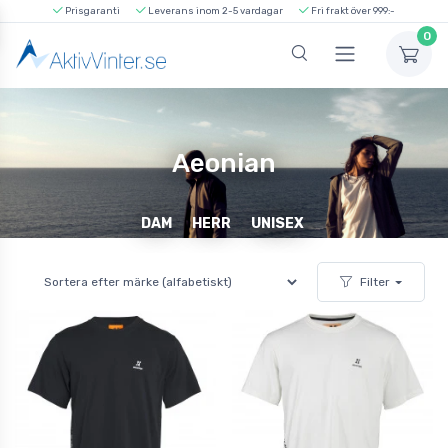
Prisgaranti
Leverans inom 2-5 vardagar
Fri frakt över 999:-
0
Aeonian
DAM
HERR
UNISEX
Filter