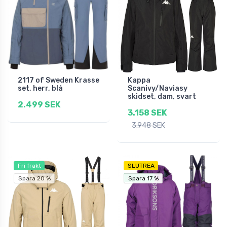
2117 of Sweden Krasse
Kappa
set, herr, blå
Scanivy/Naviasy
skidset, dam, svart
2.499 SEK
3.158 SEK
3.948 SEK
Fri frakt
SLUTREA
Fri frakt
Spara 20 %
Spara 17 %
Spara 17 %