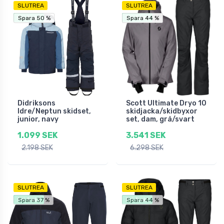
SLUTREA
SLUTREA
Fri frakt
Fri frakt
Spara 50 %
Spara 50 %
Spara 44 %
Spara 44 %
Didriksons
Scott Ultimate Dryo 10
Idre/Neptun skidset,
skidjacka/skidbyxor
junior, navy
set, dam, grå/svart
1.099 SEK
3.541 SEK
2.198 SEK
6.298 SEK
SLUTREA
SLUTREA
Fri frakt
Fri frakt
Spara 37 %
Spara 44 %