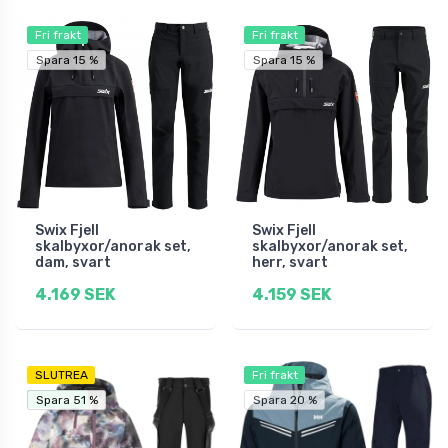
Fri frakt
Fri frakt
Spara 15 %
Spara 15 %
Swix Fjell
Swix Fjell
skalbyxor/anorak set,
skalbyxor/anorak set,
dam, svart
herr, svart
4.169 SEK
4.159 SEK
SLUTREA
Fri frakt
Fri frakt
Spara 51 %
Spara 51 %
Spara 20 %