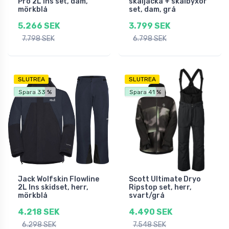
Pro 2L Ins set, dam,
skaljacka + skalbyxor
mörkblå
set, dam, grå
5.266 SEK
3.799 SEK
7.798 SEK
6.798 SEK
SLUTREA
SLUTREA
Fri frakt
Fri frakt
Spara 33 %
Spara 41 %
Jack Wolfskin Flowline
Scott Ultimate Dryo
2L Ins skidset, herr,
Ripstop set, herr,
mörkblå
svart/grå
4.218 SEK
4.490 SEK
6.298 SEK
7.548 SEK