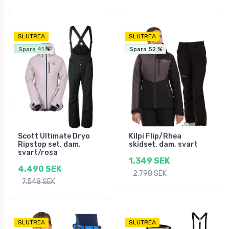
SLUTREA
SLUTREA
Fri frakt
Fri frakt
Spara 41 %
Spara 52 %
Spara 52 %
Scott Ultimate Dryo
Kilpi Flip/Rhea
Ripstop set, dam,
skidset, dam, svart
svart/rosa
1.349 SEK
4.490 SEK
2.798 SEK
7.548 SEK
SLUTREA
SLUTREA