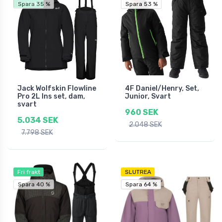
Fri frakt
Spara 35 %
Spara 53 %
Spara 53 %
Jack Wolfskin Flowline
4F Daniel/Henry, Set,
Pro 2L Ins set, dam,
Junior, Svart
svart
960 SEK
5.034 SEK
2.048 SEK
7.798 SEK
Fri frakt
SLUTREA
Spara 40 %
Spara 64 %
Spara 64 %