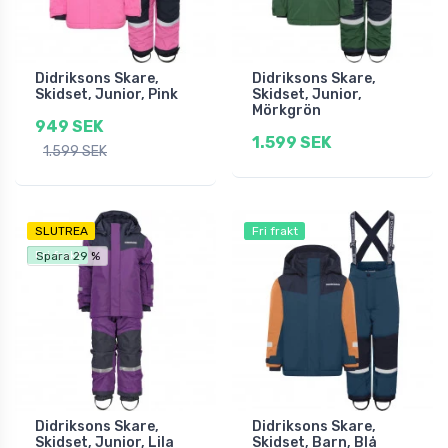
Didriksons Skare,
Didriksons Skare,
Skidset, Junior, Pink
Skidset, Junior,
Mörkgrön
949 SEK
1.599 SEK
1.599 SEK
SLUTREA
Fri frakt
Fri frakt
Spara 29 %
Didriksons Skare,
Didriksons Skare,
Skidset, Junior, Lila
Skidset, Barn, Blå