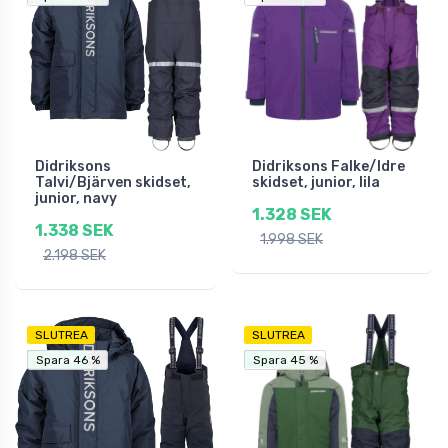
Didriksons
Didriksons Falke/Idre
Talvi/Bjärven skidset,
skidset, junior, lila
junior, navy
1.328 SEK
1.338 SEK
1.998 SEK
2.198 SEK
SLUTREA
SLUTREA
Fri frakt
Fri frakt
Spara 46 %
Spara 46 %
Spara 45 %
Spara 45 %