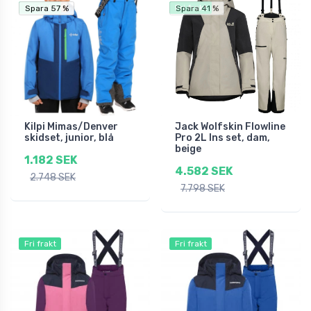
Fri frakt
Fri frakt
Spara 57 %
Spara 57 %
Spara 41 %
Kilpi Mimas/Denver
Jack Wolfskin Flowline
skidset, junior, blå
Pro 2L Ins set, dam,
beige
1.182 SEK
4.582 SEK
2.748 SEK
7.798 SEK
Fri frakt
Fri frakt