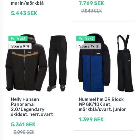
7.769 SEK
marin/mörkblå
9.848 SEK
5.443 SEK
Fri frakt
Fri frakt
Spara 9 %
Spara 9 %
Spara 19 %
Helly Hansen
Hummel hmlJR Block
Panorama
WP 8K/10K set,
2.0/Legendary
mörkblå/svart, junior
skidset, herr, svart
1.399 SEK
5.361 SEK
5.898 SEK