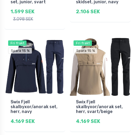
set, junior, svart
skidset, junior, navy
1.599 SEK
2.106 SEK
3.098 SEK
Fri frakt
Fri frakt
Spara 15 %
Spara 15 %
Swix Fjell
Swix Fjell
skalbyxor/anorak set,
skalbyxor/anorak set,
herr, navy
herr, svart/beige
4.169 SEK
4.169 SEK