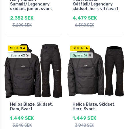
Summit/Legendary
Kvitfjell/Legendary
skidset, junior, svart
skidset, herr, vit/svart
2.352 SEK
4.479 SEK
3.298 SEK
6.598 SEK
SLUTREA
SLUTREA
Fri frakt
Fri frakt
Spara 62 %
Spara 62 %
Spara 62 %
Helios Blaze, Skidset,
Helios Blaze, Skidset,
Dam, Svart
Herr, Svart
1.449 SEK
1.449 SEK
3.848 SEK
3.848 SEK