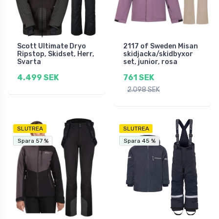
Scott Ultimate Dryo
2117 of Sweden Misan
Ripstop, Skidset, Herr,
skidjacka/skidbyxor
Svarta
set, junior, rosa
4.499 SEK
761 SEK
2.098 SEK
SLUTREA
SLUTREA
Fri frakt
Fri frakt
Spara 57 %
Spara 57 %
Spara 45 %
Spara 45 %