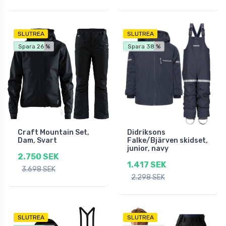
SLUTREA
SLUTREA
Fri frakt
Fri frakt
Spara 26 %
Spara 38 %
Craft Mountain Set,
Didriksons
Dam, Svart
Falke/Bjärven skidset,
junior, navy
2.750 SEK
1.417 SEK
3.698 SEK
2.298 SEK
SLUTREA
SLUTREA