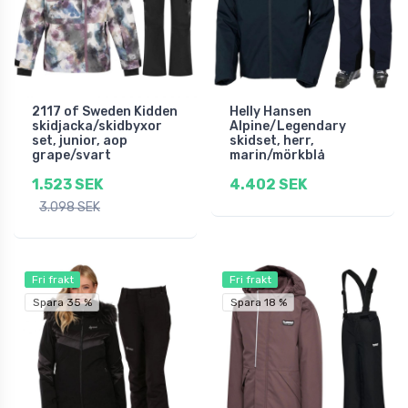
2117 of Sweden Kidden
Helly Hansen
skidjacka/skidbyxor
Alpine/Legendary
set, junior, aop
skidset, herr,
grape/svart
marin/mörkblå
1.523 SEK
4.402 SEK
3.098 SEK
Fri frakt
Fri frakt
Spara 35 %
Spara 18 %