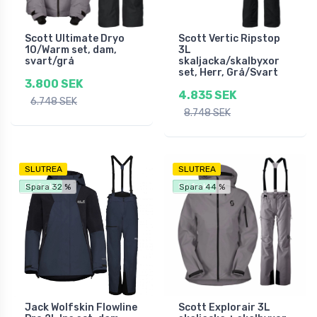
Scott Ultimate Dryo
Scott Vertic Ripstop
10/Warm set, dam,
3L
svart/grå
skaljacka/skalbyxor
set, Herr, Grå/Svart
3.800 SEK
4.835 SEK
6.748 SEK
8.748 SEK
SLUTREA
SLUTREA
Fri frakt
Fri frakt
Spara 32 %
Spara 44 %
Jack Wolfskin Flowline
Scott Explorair 3L