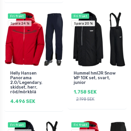
Fri frakt
Fri frakt
Spara 24 %
Spara 20 %
Spara 20 %
Helly Hansen
Hummel hmlJR Snow
Panorama
WP 10K set, svart,
2.0/Legendary,
junior
skidset, herr,
1.758 SEK
röd/mörkblå
2.198 SEK
4.496 SEK
Fri frakt
Fri frakt