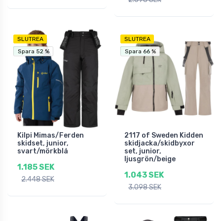
SLUTREA
SLUTREA
Fri frakt
Fri frakt
Spara 52 %
Spara 52 %
Spara 66 %
Spara 66 %
Kilpi Mimas/Ferden
2117 of Sweden Kidden
skidset, junior,
skidjacka/skidbyxor
svart/mörkblå
set, junior,
ljusgrön/beige
1.185 SEK
1.043 SEK
2.448 SEK
3.098 SEK