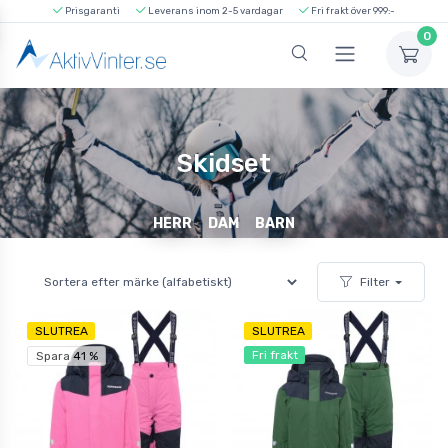
Prisgaranti
Leverans inom 2-5 vardagar
Fri frakt över 999:-
0
Skidset
HERR
DAM
BARN
Filter
SLUTREA
SLUTREA
Fri frakt
Spara 41 %