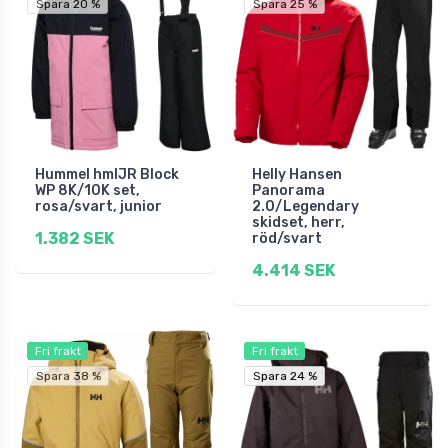
Spara 20 %
Spara 25 %
Hummel hmlJR Block
Helly Hansen
WP 8K/10K set,
Panorama
rosa/svart, junior
2.0/Legendary
skidset, herr,
1.382 SEK
röd/svart
4.414 SEK
Fri frakt
Fri frakt
Spara 38 %
Spara 24 %
Spara 24 %