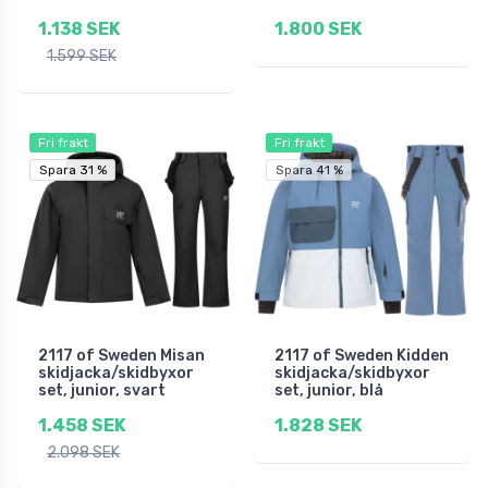
1.138 SEK
1.800 SEK
1.599 SEK
Fri frakt
Fri frakt
Spara 31 %
Spara 31 %
Spara 41 %
2117 of Sweden Misan
2117 of Sweden Kidden
skidjacka/skidbyxor
skidjacka/skidbyxor
set, junior, svart
set, junior, blå
1.458 SEK
1.828 SEK
2.098 SEK