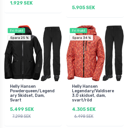
1.929 SEK
5.905 SEK
Fri frakt
Fri frakt
Spara 25 %
Spara 25 %
Spara 34 %
Spara 34 %
Helly Hansen
Helly Hansen
Powderqueen/Legend
Legendary/Valdisere
ary Skidset, Dam,
3.0 skidset, dam,
Svart
svart/röd
5.499 SEK
4.305 SEK
7.298 SEK
6.498 SEK