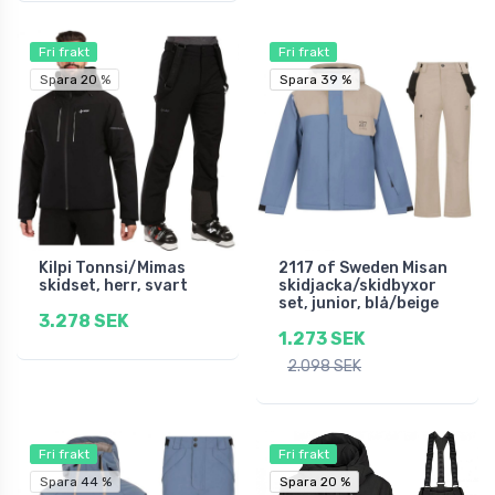
Fri frakt
Fri frakt
Spara 20 %
Spara 39 %
Spara 39 %
Kilpi Tonnsi/Mimas
2117 of Sweden Misan
skidset, herr, svart
skidjacka/skidbyxor
set, junior, blå/beige
3.278 SEK
1.273 SEK
2.098 SEK
Fri frakt
Fri frakt
Spara 44 %
Spara 20 %
Spara 20 %