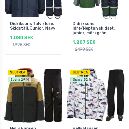
Didriksons Talvi/Idre,
Didriksons
Skidställ, Junior, Navy
Idre/Neptun skidset,
junior, mörkgrön
1.080 SEK
1.207 SEK
1.998 SEK
2.198 SEK
SLUTREA
SLUTREA
Fri frakt
Fri frakt
Spara 29 %
Spara 32 %
Helly Hansen
Helly Hansen