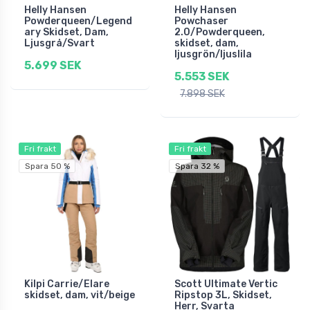
Helly Hansen
Helly Hansen
Powderqueen/Legend
Powchaser
ary Skidset, Dam,
2.0/Powderqueen,
Ljusgrå/Svart
skidset, dam,
ljusgrön/ljuslila
5.699 SEK
5.553 SEK
7.898 SEK
Fri frakt
Fri frakt
Spara 50 %
Spara 32 %
Kilpi Carrie/Elare
Scott Ultimate Vertic
skidset, dam, vit/beige
Ripstop 3L, Skidset,
Herr, Svarta