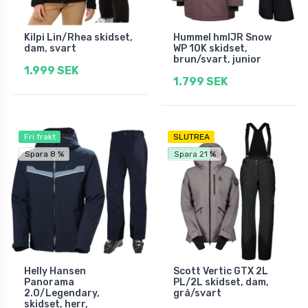
Kilpi Lin/Rhea skidset,
Hummel hmlJR Snow
dam, svart
WP 10K skidset,
brun/svart, junior
1.999 SEK
1.799 SEK
Fri frakt
SLUTREA
Fri frakt
Spara 8 %
Spara 21 %
Helly Hansen
Scott Vertic GTX 2L
Panorama
PL/2L skidset, dam,
2.0/Legendary,
grå/svart
skidset, herr,