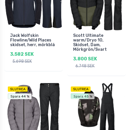
Jack Wolfskin
Scott Ultimate
Flowline/Wild Places
warm/Dryo 10,
skidset, herr, mörkblå
Skidset, Dam,
Mörkgrön/Svart
3.582 SEK
3.800 SEK
5.698 SEK
6.748 SEK
SLUTREA
SLUTREA
Fri frakt
Fri frakt
Spara 44 %
Spara 44 %
Spara 45 %