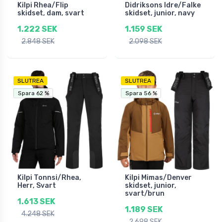
Kilpi Rhea/Flip
Didriksons Idre/Falke
skidset, dam, svart
skidset, junior, navy
1.222 SEK
1.159 SEK
2.848 SEK
2.098 SEK
SLUTREA
SLUTREA
Fri frakt
Fri frakt
Spara 62 %
Spara 62 %
Spara 56 %
Spara 56 %
Kilpi Tonnsi/Rhea,
Kilpi Mimas/Denver
Herr, Svart
skidset, junior,
svart/brun
1.613 SEK
1.189 SEK
4.248 SEK
2.698 SEK