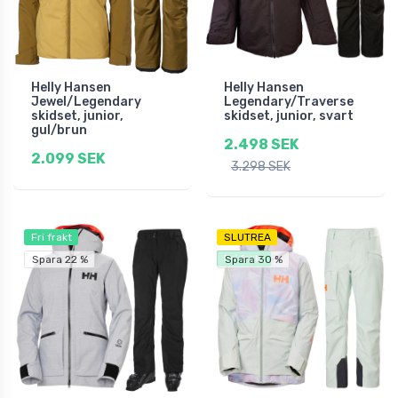
Helly Hansen
Helly Hansen
Jewel/Legendary
Legendary/Traverse
skidset, junior,
skidset, junior, svart
gul/brun
2.498 SEK
2.099 SEK
3.298 SEK
Fri frakt
SLUTREA
Fri frakt
Spara 22 %
Spara 30 %