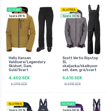
Fri frakt
SLUTREA
Fri frakt
Spara 28 %
Spara 28 %
Spara 35 %
Helly Hansen
Scott Vertic Ripstop
Valdisere/Legendary
3L
Skidset, Dam,
skaljacka/skalbyxor
Guld/Svart
set, dam, grå/svart
4.402 SEK
5.610 SEK
6.098 SEK
8.598 SEK
SLUTREA
Fri frakt
Fri frakt
Spara 39 %
Spara 39 %
Spara 34 %
Spara 34 %