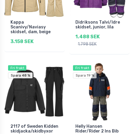
Kappa
Didriksons Talvi/Idre
Scanivy/Naviasy
skidset, junior, lila
skidset, dam, beige
1.488 SEK
3.158 SEK
1.798 SEK
Fri frakt
Fri frakt
Spara 48 %
Spara 48 %
Spara 19 %
2117 of Sweden Kidden
Helly Hansen
skidjacka/skidbyxor
Rider/Rider 2 Ins Bib