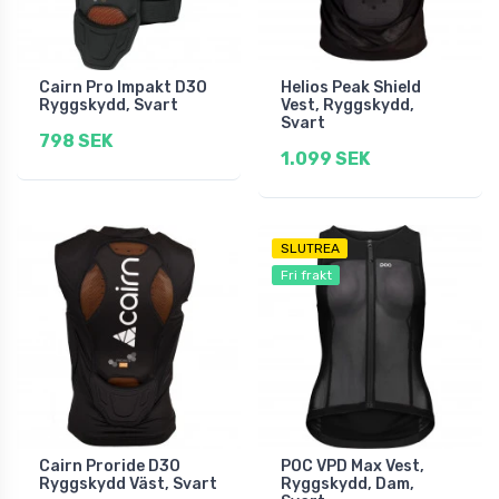
Cairn Pro Impakt D3O
Helios Peak Shield
Ryggskydd, Svart
Vest, Ryggskydd,
Svart
798 SEK
1.099 SEK
SLUTREA
Fri frakt
Cairn Proride D3O
POC VPD Max Vest,
Ryggskydd Väst, Svart
Ryggskydd, Dam,