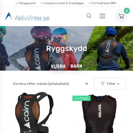
Prisgaranti
Leverans inom 2-5 vardagar
Fri frakt över 999:-
0
Ryggskydd
VUXNA
BARN
Filter
Fri frakt