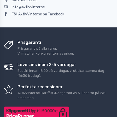
040 606 08 03
info@aktivvinter.se
Följ AktivVinter.se på Facebook
Prisgaranti
Prisgaranti på alla varor.
Vi matchar konkurrenternas priser.
Leverans inom 2-5 vardagar
Beställ innan 18:00 på vardagar, vi skickar samma dag
(16:30 fredag).
Perfekta recensioner
AktivVinter.se
Har fått
4,9
stjärnor av
5
. Baserat på
261
omdömen.