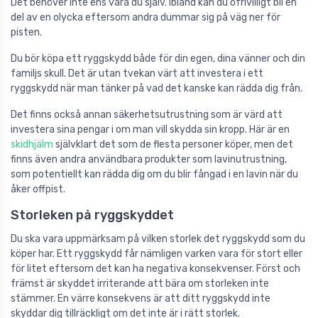
Det behöver inte ens vara du själv. Ibland kan du ofrivilligt bli en
del av en olycka eftersom andra dummar sig på väg ner för
pisten.
Du bör köpa ett ryggskydd både för din egen, dina vänner och din
familjs skull. Det är utan tvekan värt att investera i ett
ryggskydd när man tänker på vad det kanske kan rädda dig från.
Det finns också annan säkerhetsutrustning som är värd att
investera sina pengar i om man vill skydda sin kropp. Här är en
skidhjälm
självklart det som de flesta personer köper, men det
finns även andra användbara produkter som lavinutrustning,
som potentiellt kan rädda dig om du blir fångad i en lavin när du
åker offpist.
Storleken på ryggskyddet
Du ska vara uppmärksam på vilken storlek det ryggskydd som du
köper har. Ett ryggskydd får nämligen varken vara för stort eller
för litet eftersom det kan ha negativa konsekvenser. Först och
främst är skyddet irriterande att bära om storleken inte
stämmer. En värre konsekvens är att ditt ryggskydd inte
skyddar dig tillräckligt om det inte är i rätt storlek.