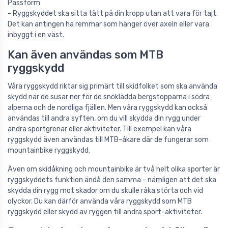
Passform
- Ryggskyddet ska sitta tätt på din kropp utan att vara för tajt.
Det kan antingen ha remmar som hänger över axeln eller vara
inbyggt i en väst.
Kan även användas som MTB
ryggskydd
Våra ryggskydd riktar sig primärt till skidfolket som ska använda
skydd när de susar ner för de snöklädda bergstopparna i södra
alperna och de nordliga fjällen. Men våra ryggskydd kan också
användas till andra syften, om du vill skydda din rygg under
andra sportgrenar eller aktiviteter. Till exempel kan våra
ryggskydd även användas till MTB-åkare där de fungerar som
mountainbike ryggskydd.
Även om skidåkning och mountainbike är två helt olika sporter är
ryggskyddets funktion ändå den samma - nämligen att det ska
skydda din rygg mot skador om du skulle råka störta och vid
olyckor. Du kan därför använda våra ryggskydd som MTB
ryggskydd eller skydd av ryggen till andra sport-aktiviteter.