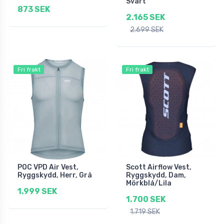
Svart
873 SEK
2.165 SEK
2.699 SEK
Fri frakt
Fri frakt
POC VPD Air Vest,
Scott Airflow Vest,
Ryggskydd, Herr, Grå
Ryggskydd, Dam,
Mörkblå/Lila
1.999 SEK
1.700 SEK
1.719 SEK