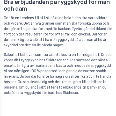
Bra erbjudanden på ryggskydd för män
och dam
Det är en tendens till att skidåkning hela tiden ska vara vildare
och vildare. Det är nya gränser som man ska försöka uppnå och
det går ofta ganska fort nedför backen. Tyvärr går det ibland för
fort och det resulterar lite för ofta i fall och olyckor. Därför är
det en riktigt bra idé att ha ett ryggskydd så att man alltid är
skyddad om det skulle hända något.
Säkerhet behöver, som tur är, inte kosta en förmögenhet. Om du
köper ditt ryggskydd hos Skidresor är du garanterad det bästa
priset på några av marknadens bästa och mest säkra ryggskydd.
Vi har nämligen 100 % prisgaranti och ger dig dessutom snabb
leverans. Du bör därför inte ha några ursäkter för att inte handla
hos oss. Du ska skydda dig och det kan du göra till de billigaste
priserna. Om du är på jakt efter ett erbjudande till barn kan du
också hitta ryggskydd för barn hos Skidresor.