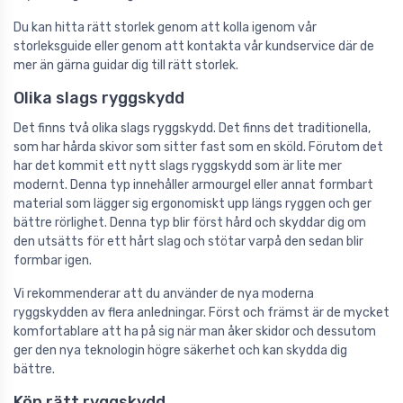
Du kan hitta rätt storlek genom att kolla igenom vår
storleksguide eller genom att kontakta vår kundservice där de
mer än gärna guidar dig till rätt storlek.
Olika slags ryggskydd
Det finns två olika slags ryggskydd. Det finns det traditionella,
som har hårda skivor som sitter fast som en sköld. Förutom det
har det kommit ett nytt slags ryggskydd som är lite mer
modernt. Denna typ innehåller armourgel eller annat formbart
material som lägger sig ergonomiskt upp längs ryggen och ger
bättre rörlighet. Denna typ blir först hård och skyddar dig om
den utsätts för ett hårt slag och stötar varpå den sedan blir
formbar igen.
Vi rekommenderar att du använder de nya moderna
ryggskydden av flera anledningar. Först och främst är de mycket
komfortablare att ha på sig när man åker skidor och dessutom
ger den nya teknologin högre säkerhet och kan skydda dig
bättre.
Köp rätt ryggskydd