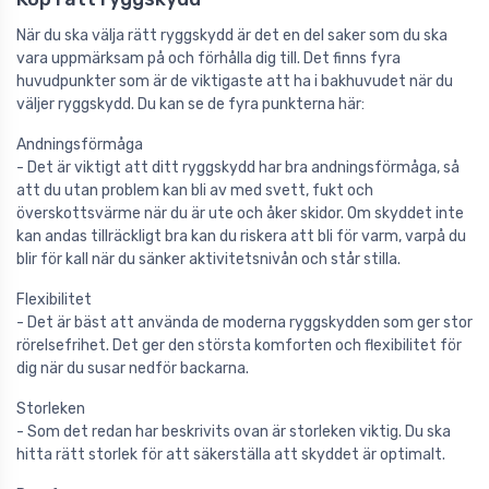
När du ska välja rätt ryggskydd är det en del saker som du ska
vara uppmärksam på och förhålla dig till. Det finns fyra
huvudpunkter som är de viktigaste att ha i bakhuvudet när du
väljer ryggskydd. Du kan se de fyra punkterna här:
Andningsförmåga
- Det är viktigt att ditt ryggskydd har bra andningsförmåga, så
att du utan problem kan bli av med svett, fukt och
överskottsvärme när du är ute och åker skidor. Om skyddet inte
kan andas tillräckligt bra kan du riskera att bli för varm, varpå du
blir för kall när du sänker aktivitetsnivån och står stilla.
Flexibilitet
- Det är bäst att använda de moderna ryggskydden som ger stor
rörelsefrihet. Det ger den största komforten och flexibilitet för
dig när du susar nedför backarna.
Storleken
- Som det redan har beskrivits ovan är storleken viktig. Du ska
hitta rätt storlek för att säkerställa att skyddet är optimalt.