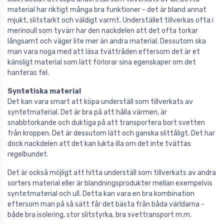
material har riktigt många bra funktioner - det är bland annat
mjukt, slitstarkt och väldigt varmt. Understället tillverkas ofta i
merinoull som tyvärr har den nackdelen att det ofta torkar
långsamt och väger lite mer än andra material. Dessutom ska
man vara noga med att läsa tvättråden eftersom det är et
känsligt material som lätt förlorar sina egenskaper om det
hanteras fel.
Syntetiska material
Det kan vara smart att köpa underställ som tillverkats av
syntetmaterial. Det är bra på att hålla värmen, är
snabbtorkande och duktiga på att transportera bort svetten
från kroppen. Det är dessutom lätt och ganska slittåligt. Det har
dock nackdelen att det kan lukta illa om det inte tvättas
regelbundet.
Det är också möjligt att hitta underställ som tillverkats av andra
sorters material eller är blandningsprodukter mellan exempelvis
syntetmaterial och ull. Detta kan vara en bra kombination
eftersom man på så sätt får det bästa från båda världarna -
både bra isolering, stor slitstyrka, bra svettransport m.m.