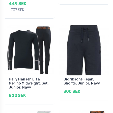
449 SEK
737 SEK
Helly Hansen Lifa
Didriksons Fejan,
Merino Midweight, Set,
Shorts, Junior, Navy
Junior, Navy
300 SEK
822 SEK