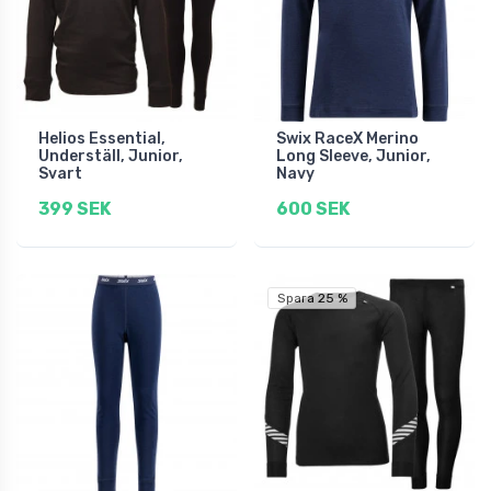
Helios Essential,
Swix RaceX Merino
Underställ, Junior,
Long Sleeve, Junior,
Svart
Navy
399 SEK
600 SEK
Spara 25 %