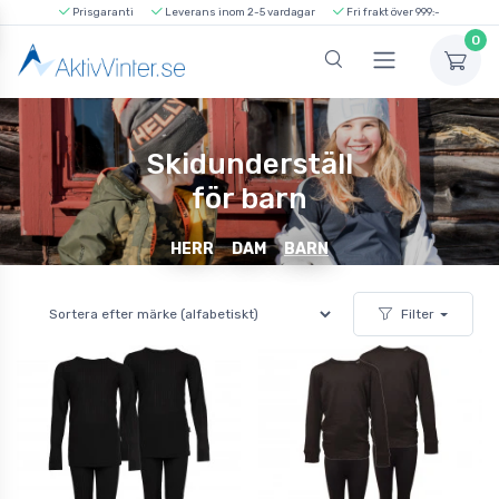
Prisgaranti
Leverans inom 2-5 vardagar
Fri frakt över 999:-
0
Skidunderställ
för barn
HERR
DAM
BARN
Filter