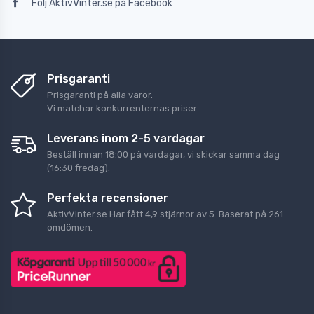
Följ AktivVinter.se på Facebook
Prisgaranti
Prisgaranti på alla varor.
Vi matchar konkurrenternas priser.
Leverans inom 2-5 vardagar
Beställ innan 18:00 på vardagar, vi skickar samma dag
(16:30 fredag).
Perfekta recensioner
AktivVinter.se
Har fått
4,9
stjärnor av
5
. Baserat på
261
omdömen.