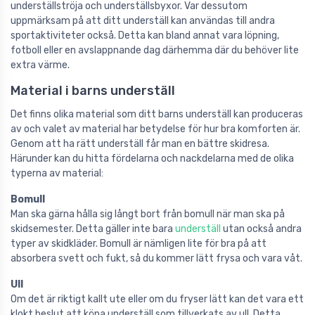
underställströja och underställsbyxor. Var dessutom
uppmärksam på att ditt underställ kan användas till andra
sportaktiviteter också. Detta kan bland annat vara löpning,
fotboll eller en avslappnande dag därhemma där du behöver lite
extra värme.
Material i barns underställ
Det finns olika material som ditt barns underställ kan produceras
av och valet av material har betydelse för hur bra komforten är.
Genom att ha rätt underställ får man en bättre skidresa.
Härunder kan du hitta fördelarna och nackdelarna med de olika
typerna av material:
Bomull
Man ska gärna hålla sig långt bort från bomull när man ska på
skidsemester. Detta gäller inte bara
underställ
utan också andra
typer av skidkläder. Bomull är nämligen lite för bra på att
absorbera svett och fukt, så du kommer lätt frysa och vara våt.
Ull
Om det är riktigt kallt ute eller om du fryser lätt kan det vara ett
klokt beslut att köpa underställ som tillverkats av ull. Detta