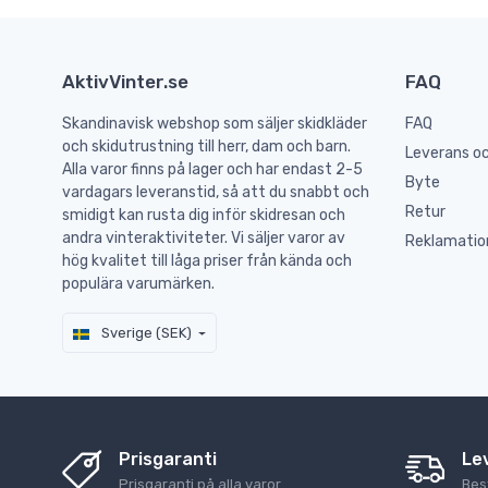
AktivVinter.se
FAQ
Skandinavisk webshop som säljer skidkläder
FAQ
och skidutrustning till herr, dam och barn.
Leverans oc
Alla varor finns på lager och har endast 2-5
Byte
vardagars leveranstid, så att du snabbt och
Retur
smidigt kan rusta dig inför skidresan och
andra vinteraktiviteter. Vi säljer varor av
Reklamatio
hög kvalitet till låga priser från kända och
populära varumärken.
Sverige (SEK)
Prisgaranti
Le
Prisgaranti på alla varor.
Best