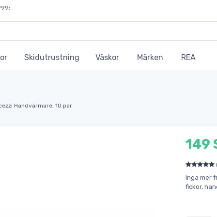
999:-
or
Skidutrustning
Väskor
Märken
REA
cezzi Handvärmare, 10 par
149 
Inga mer f
fickor, ha