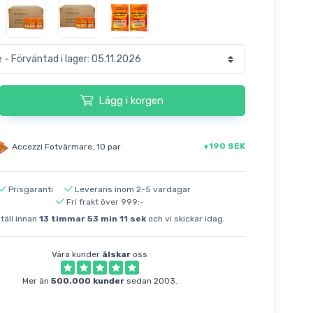
Lägg i korgen
+190 SEK
Accezzi Fotvärmare, 10 par
Prisgaranti
Leverans inom 2-5 vardagar
Fri frakt över 999:-
äll innan
13
timmar
53
min
10
sek
och vi skickar idag.
Våra kunder
älskar
oss
Mer än
500.000 kunder
sedan 2003.