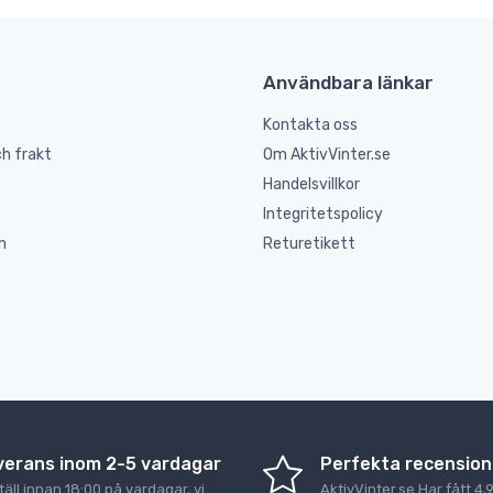
Användbara länkar
Kontakta oss
h frakt
Om AktivVinter.se
Handelsvillkor
Integritetspolicy
n
Returetikett
verans inom 2-5 vardagar
Perfekta recension
äll innan 18:00 på vardagar, vi
AktivVinter.se
Har fått
4,