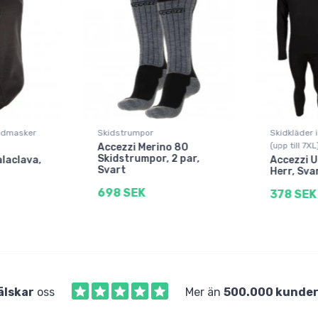
kidmasker
Skidstrumpor
Skidkläder i
(upp till 7XL
Accezzi Merino 80
Skidstrumpor, 2 par,
laclava,
Accezzi U
Svart
Herr, Svar
698 SEK
378 SEK
älskar
oss
Mer än
500.000 kunde