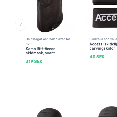
re
Halskragar och balaclavor för
Skidvalla och valla
herr
Accezzi skidclip
carvingskidor
Toe
Kama lätt fleece
skidmask, svart
40 SEK
319 SEK