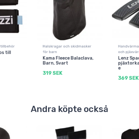
tillbehör
Halskragar och skidmasker
Handvärmar
för barn
och pjäxvä
s till
Kama Fleece Balaclava,
Lenz Spa
Barn, Svart
pjäxtork
e
319 SEK
369 SEK
Andra köpte också