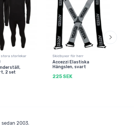
 stora storlekar
Skidbyxor för herr
Skid
)
Accezzi Elastiska
Acce
Hängslen, svart
Vär
nderställ,
t, 2 set
225 SEK
1.5
r
sedan 2003.