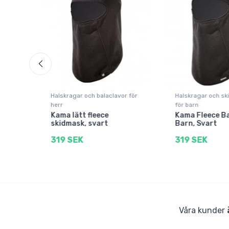
kor
Halskragar och balaclavor för
Halskragar och s
herr
för barn
,
Kama lätt fleece
Kama Fleece Ba
skidmask, svart
Barn, Svart
319 SEK
319 SEK
Våra kunder