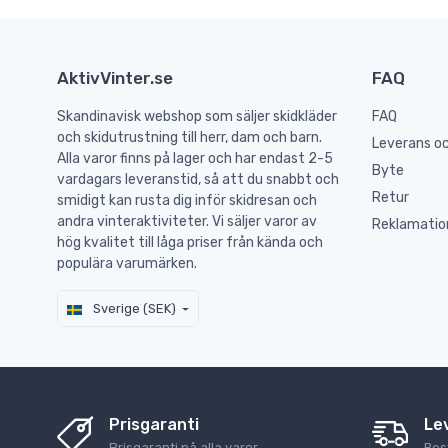
AktivVinter.se
FAQ
Skandinavisk webshop som säljer skidkläder
FAQ
och skidutrustning till herr, dam och barn.
Leverans oc
Alla varor finns på lager och har endast 2-5
Byte
vardagars leveranstid, så att du snabbt och
Retur
smidigt kan rusta dig inför skidresan och
andra vinteraktiviteter. Vi säljer varor av
Reklamatio
hög kvalitet till låga priser från kända och
populära varumärken.
Sverige (SEK)
Prisgaranti
Le
Prisgaranti på alla varor.
Best