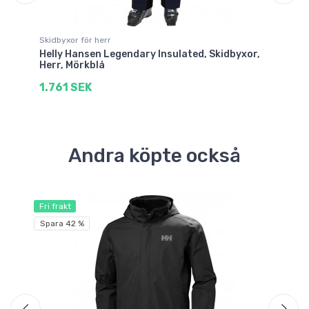
Skidbyxor för herr
Sk
Helly Hansen Legendary Insulated, Skidbyxor,
He
Herr, Mörkblå
Da
1.761 SEK
1.
Andra köpte också
Fri frakt
Fri
Spara 42 %
Sp