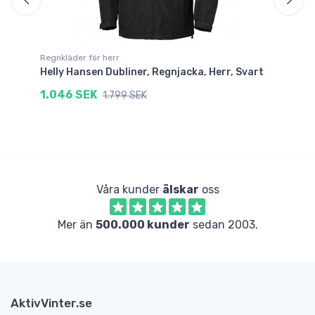
Regnkläder för herr
Re
Helly Hansen Dubliner, Regnjacka, Herr, Svart
He
1.046 SEK
1
1.799 SEK
Våra kunder
älskar
oss
Mer än
500.000 kunder
sedan 2003.
AktivVinter.se