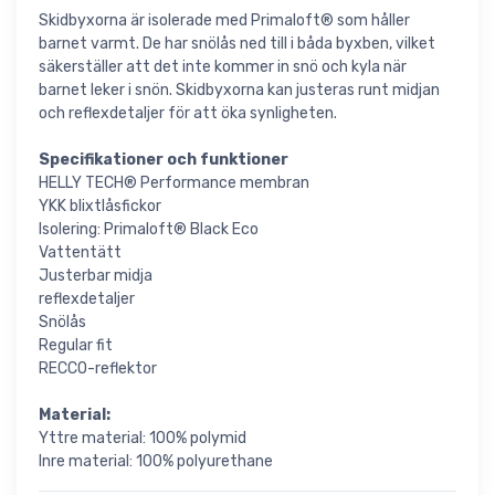
Skidbyxorna är isolerade med Primaloft® som håller
barnet varmt. De har snölås ned till i båda byxben, vilket
säkerställer att det inte kommer in snö och kyla när
barnet leker i snön. Skidbyxorna kan justeras runt midjan
och reflexdetaljer för att öka synligheten.
Specifikationer och funktioner
HELLY TECH® Performance membran
YKK blixtlåsfickor
Isolering: Primaloft® Black Eco
Vattentätt
Justerbar midja
reflexdetaljer
Snölås
Regular fit
RECCO-reflektor
Material:
Yttre material: 100% polymid
Inre material: 100% polyurethane