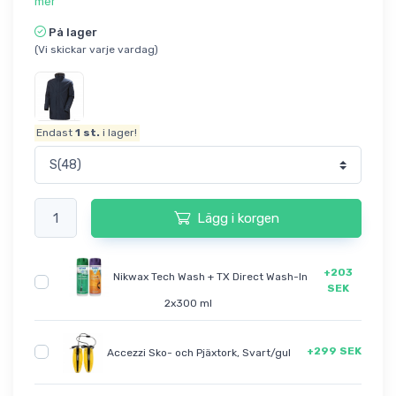
mer
På lager
(Vi skickar varje vardag)
Endast
1
st.
i lager!
Lägg i korgen
+203
Nikwax Tech Wash + TX Direct Wash-In
SEK
2x300 ml
+299 SEK
Accezzi Sko- och Pjäxtork, Svart/gul