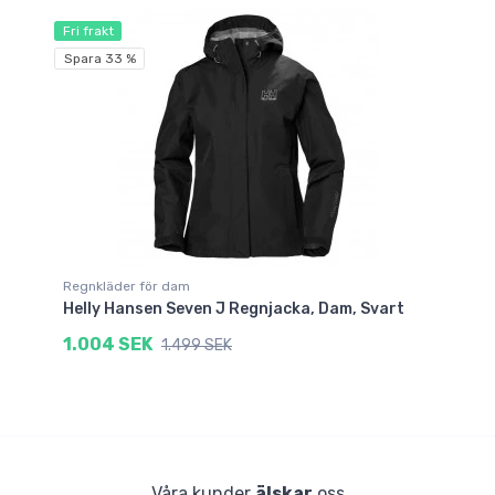
Fri frakt
Spara 33 %
Regnkläder för dam
Helly Hansen Seven J Regnjacka, Dam, Svart
1.004 SEK
1.499 SEK
Våra kunder
älskar
oss