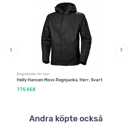
Regnkläder för herr
Re
n
Helly Hansen Moss Regnjacka, Herr, Svart
He
775 SEK
5
Andra köpte också