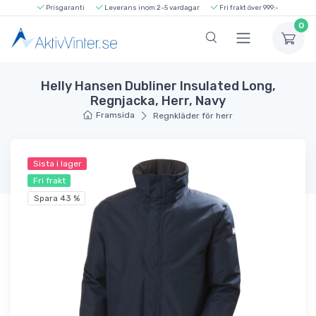
Prisgaranti
Leverans inom 2-5 vardagar
Fri frakt över 999:-
0
Helly Hansen Dubliner Insulated Long,
Regnjacka, Herr, Navy
Framsida
Regnkläder för herr
Sista i lager
Fri frakt
Spara 43 %