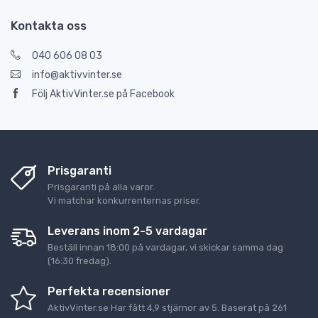
Kontakta oss
040 606 08 03
info@aktivvinter.se
Följ AktivVinter.se på Facebook
Prisgaranti
Prisgaranti på alla varor.
Vi matchar konkurrenternas priser.
Leverans inom 2-5 vardagar
Beställ innan 18:00 på vardagar, vi skickar samma dag
(16:30 fredag).
Perfekta recensioner
AktivVinter.se
Har fått
4,9
stjärnor av
5
. Baserat på
261