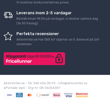
Vi matchar konkurrenternas priser.
Leverans inom 2-5 vardagar
Beställ innan 18:00 på vardagar, vi skickar samma dag
(16:30 fredag).
Perfekta recensioner
AktivVinter.se
Har fått
4,9
stjärnor av
5
. Baserat på
261
omdömen.
AktivVinter.se - Tel. 040 606 08 03 - info@aktivvinter.se
ePortaler ApS - Org-nr: DK-36054387