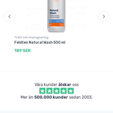
Tvätt och impregnering
Tv
t
Feldten Natural Wash 500 ml
Ho
189 SEK
2
Våra kunder
älskar
oss
Mer än
500.000 kunder
sedan 2003.