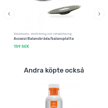
Skidskador, skidträning och rehabilitering
Tv
Accezzi Balansbräda/balansplatta
Fe
159 SEK
3
Andra köpte också