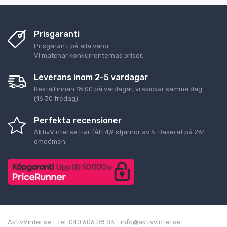
Prisgaranti
Prisgaranti på alla varor.
Vi matchar konkurrenternas priser.
Leverans inom 2-5 vardagar
Beställ innan 18:00 på vardagar, vi skickar samma dag
(16:30 fredag).
Perfekta recensioner
AktivVinter.se
Har fått
4,9
stjärnor av
5
. Baserat på
261
omdömen.
AktivVinter.se - Tel. 040 606 08 03 - info@aktivvinter.se