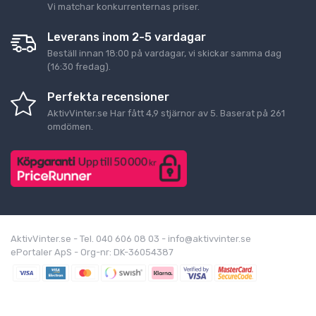
Vi matchar konkurrenternas priser.
Leverans inom 2-5 vardagar
Beställ innan 18:00 på vardagar, vi skickar samma dag
(16:30 fredag).
Perfekta recensioner
AktivVinter.se
Har fått
4,9
stjärnor av
5
. Baserat på
261
omdömen.
AktivVinter.se - Tel. 040 606 08 03 - info@aktivvinter.se
ePortaler ApS - Org-nr: DK-36054387