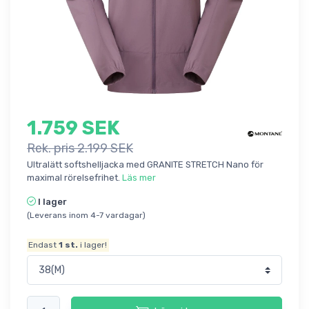
1.759 SEK
Rek. pris 2.199 SEK
Ultralätt softshelljacka med GRANITE STRETCH Nano för
maximal rörelsefrihet.
Läs mer
I lager
(Leverans inom 4-7 vardagar)
Endast
1
st.
i lager!