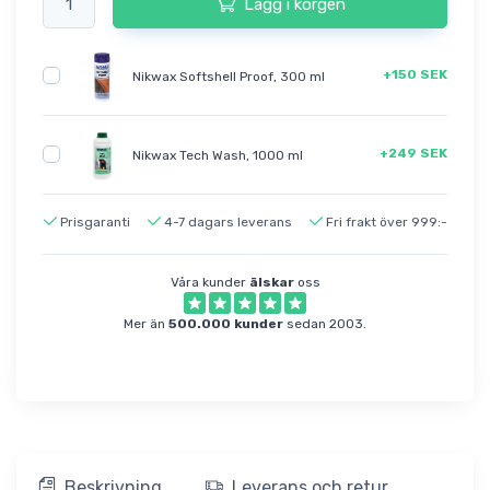
Lägg i korgen
+150 SEK
Nikwax Softshell Proof, 300 ml
+249 SEK
Nikwax Tech Wash, 1000 ml
Prisgaranti
4-7 dagars leverans
Fri frakt över 999:-
Våra kunder
älskar
oss
Mer än
500.000 kunder
sedan 2003.
Beskrivning
Leverans och retur