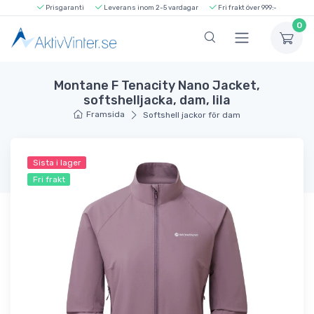
Prisgaranti
Leverans inom 2-5 vardagar
Fri frakt över 999:-
0
Montane F Tenacity Nano Jacket,
softshelljacka, dam, lila
Framsida
Softshell jackor för dam
Sista i lager
Fri frakt