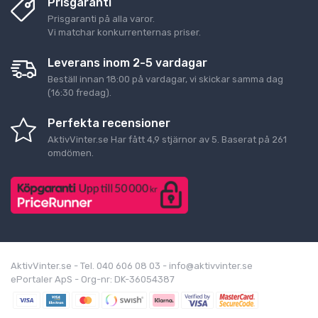
Prisgaranti
Prisgaranti på alla varor.
Vi matchar konkurrenternas priser.
Leverans inom 2-5 vardagar
Beställ innan 18:00 på vardagar, vi skickar samma dag
(16:30 fredag).
Perfekta recensioner
AktivVinter.se
Har fått
4,9
stjärnor av
5
. Baserat på
261
omdömen.
AktivVinter.se - Tel. 040 606 08 03 - info@aktivvinter.se
ePortaler ApS - Org-nr: DK-36054387