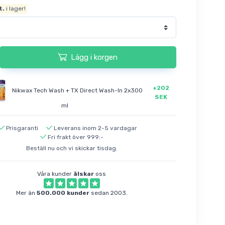
t.
i lager!
Lägg i korgen
+202
Nikwax Tech Wash + TX Direct Wash-In 2x300
SEK
ml
Prisgaranti
Leverans inom 2-5 vardagar
Fri frakt över 999:-
Beställ nu och vi skickar tisdag.
Våra kunder
älskar
oss
Mer än
500.000 kunder
sedan 2003.