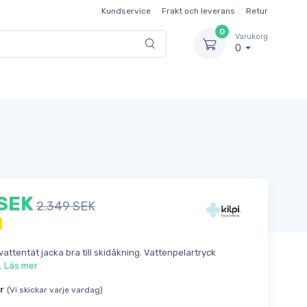
Kundservice
Frakt och leverans
Retur
0
Varukorg
0
 SEK
2.349 SEK
vattentät jacka bra till skidåkning. Vattenpelartryck
.
Läs mer
r
(Vi skickar varje vardag)