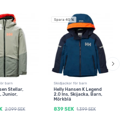
Spara 40 %
Spar
för barn
Skidjackor för barn
Skidj
sen Stellar,
Helly Hansen K Legend
4F D
, Junior,
2.0 Ins, Skijacka, Barn,
Juni
Mörkblå
481
K
839 SEK
2.099 SEK
1.399 SEK