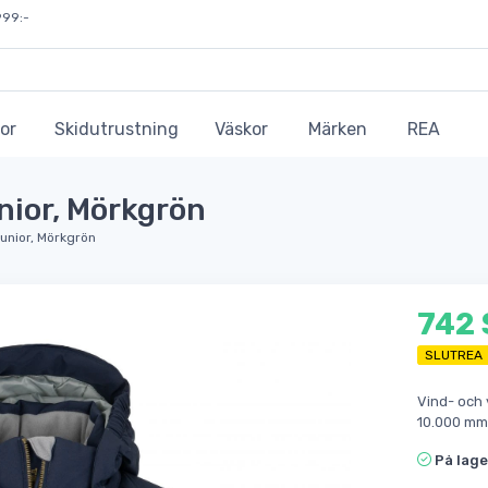
999:-
or
Skidutrustning
Väskor
Märken
REA
unior, Mörkgrön
Junior, Mörkgrön
742
SLUTREA
Vind- och 
10.000 mm
På lage