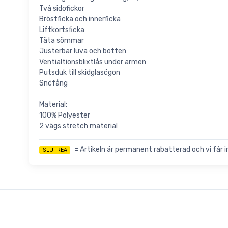
Två sidofickor
Bröstficka och innerficka
Liftkortsficka
Täta sömmar
Justerbar luva och botten
Ventialtionsblixtlås under armen
Putsduk till skidglasögon
Snöfång
Material:
100% Polyester
2 vägs stretch material
= Artikeln är permanent rabatterad och vi får inte
SLUTREA