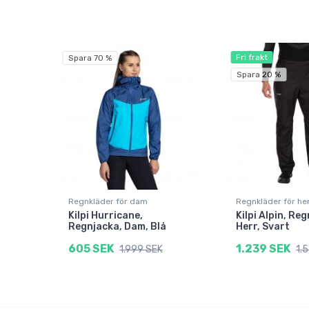
Fri frakt
Spara 70 %
Spara 20 %
Regnkläder för dam
Regnkläder för he
Kilpi Hurricane,
Kilpi Alpin, Re
Regnjacka, Dam, Blå
Herr, Svart
605 SEK
1.239 SEK
1.999 SEK
1.