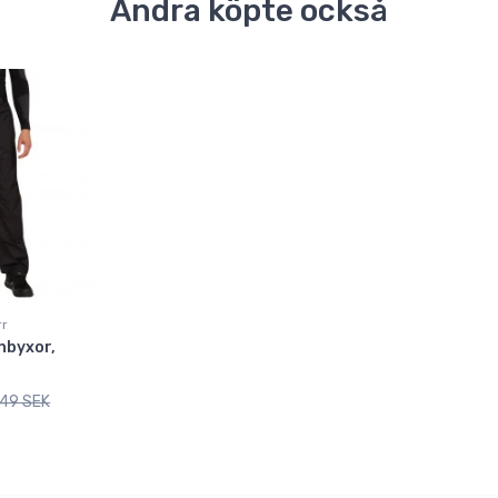
Andra köpte också
rr
gnbyxor,
549 SEK