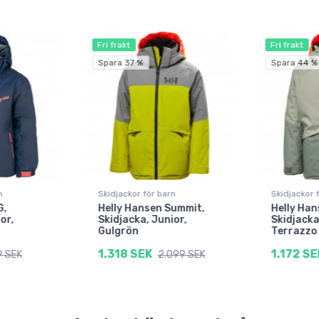
Fri frakt
Fri frakt
Spara 37 %
Spara 44 %
n
Skidjackor för barn
Skidjackor 
G,
Helly Hansen Summit,
Helly Han
or,
Skidjacka, Junior,
Skidjacka
Gulgrön
Terrazzo
1.318 SEK
1.172 SE
9 SEK
2.099 SEK