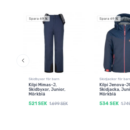
Spara 69 %
Spara 69 %
Skidbyxor för barn
Skidjackor för bar
Kilpi Mimas-J,
Kilpi Jenova-J
avy
Skidbyxor, Junior,
Skidjacka, Juni
Mörkblå
Mörkblå
521 SEK
534 SEK
1.699 SEK
1.74