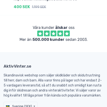
400 SEK
2
1.199 SEK
Våra kunder
älskar
oss
Mer än
500.000 kunder
sedan 2003.
AktivVinter.se
Skandinavisk webshop som säljer skidkläder och skidutrustning
till herr, dam och barn. Alla varor finns på lager och har endast 2-
5 vardagars leveranstid, så att du snabbt och smidigt kan rusta
dig inför skidresan och andra vinteraktiviteter. Vi säljer varor av
hög kvalitet till låga priser från kända och populära varumärken.
Sverige (SEK)