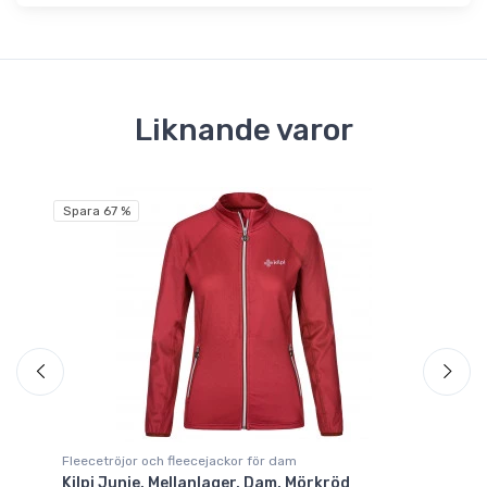
Liknande varor
Fri
Spara 67 %
Fleecetröjor och fleecejackor för dam
Fl
Kilpi Junie, Mellanlager, Dam, Mörkröd
Da