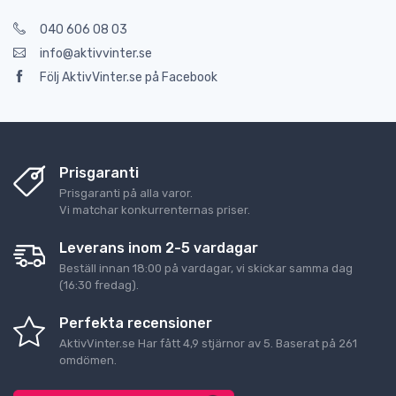
040 606 08 03
info@aktivvinter.se
Följ AktivVinter.se på Facebook
Prisgaranti
Prisgaranti på alla varor.
Vi matchar konkurrenternas priser.
Leverans inom 2-5 vardagar
Beställ innan 18:00 på vardagar, vi skickar samma dag
(16:30 fredag).
Perfekta recensioner
AktivVinter.se
Har fått
4,9
stjärnor av
5
. Baserat på
261
omdömen.