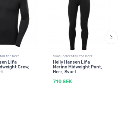
äll för herr
Skidunderställ för herr
Skidu
sen Lifa
Helly Hansen Lifa
Hell
dweight Crew,
Merino Midweight Pant,
Mer
rt
Herr, Svart
Pant
710 SEK
649