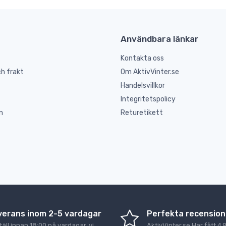
Användbara länkar
Kontakta oss
h frakt
Om AktivVinter.se
Handelsvillkor
Integritetspolicy
n
Returetikett
verans inom 2-5 vardagar
Perfekta recension
äll innan 18:00 på vardagar, vi
AktivVinter.se
Har fått
4,