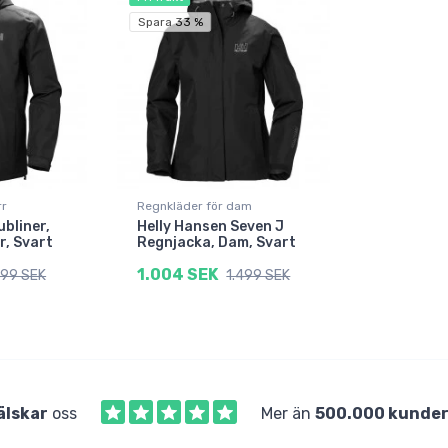
Spara 33 %
rr
Regnkläder för dam
ubliner,
Helly Hansen Seven J
r, Svart
Regnjacka, Dam, Svart
1.004 SEK
799 SEK
1.499 SEK
älskar
oss
Mer än
500.000 kunde