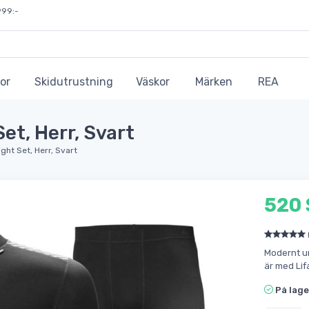
999:-
or
Skidutrustning
Väskor
Märken
REA
et, Herr, Svart
ght Set, Herr, Svart
520
Modernt un
är med Lif
På lage