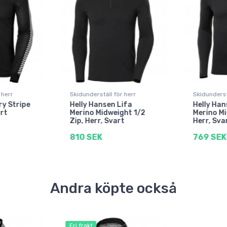
 herr
Skidunderställ för herr
Skidunderst
ry Stripe
Helly Hansen Lifa
Helly Han
rt
Merino Midweight 1/2
Merino Mi
Zip, Herr, Svart
Herr, Sva
810 SEK
769 SEK
Andra köpte också
Fri frakt