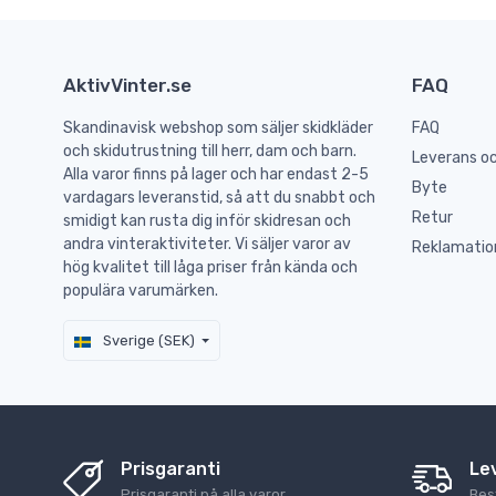
AktivVinter.se
FAQ
Skandinavisk webshop som säljer skidkläder
FAQ
och skidutrustning till herr, dam och barn.
Leverans oc
Alla varor finns på lager och har endast 2-5
Byte
vardagars leveranstid, så att du snabbt och
Retur
smidigt kan rusta dig inför skidresan och
andra vinteraktiviteter. Vi säljer varor av
Reklamatio
hög kvalitet till låga priser från kända och
populära varumärken.
Sverige (SEK)
Prisgaranti
Le
Prisgaranti på alla varor.
Best