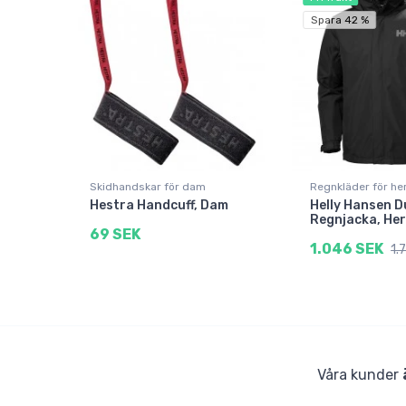
Spara 42 %
Skidhandskar för dam
Regnkläder för he
Hestra Handcuff, Dam
Helly Hansen D
Regnjacka, Her
69 SEK
1.046 SEK
1.
Våra kunder