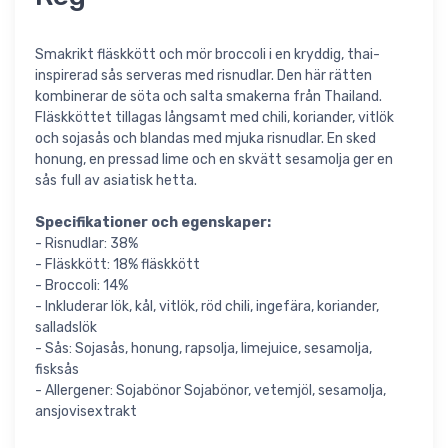
Smakrikt fläskkött och mör broccoli i en kryddig, thai-
inspirerad sås serveras med risnudlar. Den här rätten
kombinerar de söta och salta smakerna från Thailand.
Fläskköttet tillagas långsamt med chili, koriander, vitlök
och sojasås och blandas med mjuka risnudlar. En sked
honung, en pressad lime och en skvätt sesamolja ger en
sås full av asiatisk hetta.
Specifikationer och egenskaper:
- Risnudlar: 38%
- Fläskkött: 18% fläskkött
- Broccoli: 14%
- Inkluderar lök, kål, vitlök, röd chili, ingefära, koriander,
salladslök
- Sås: Sojasås, honung, rapsolja, limejuice, sesamolja,
fisksås
- Allergener: Sojabönor Sojabönor, vetemjöl, sesamolja,
ansjovisextrakt