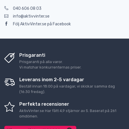
040 606 08 03
info@aktivvinter.se
Följ AktivVinter.se på Facebook
Prisgaranti
Prisgaranti på alla varor.
Vi matchar konkurrenternas priser.
Leverans inom 2-5 vardagar
Beställ innan 18:00 på vardagar, vi skickar samma dag
(16:30 fredag).
Perfekta recensioner
AktivVinter.se
Har fått
4,9
stjärnor av
5
. Baserat på
261
omdömen.