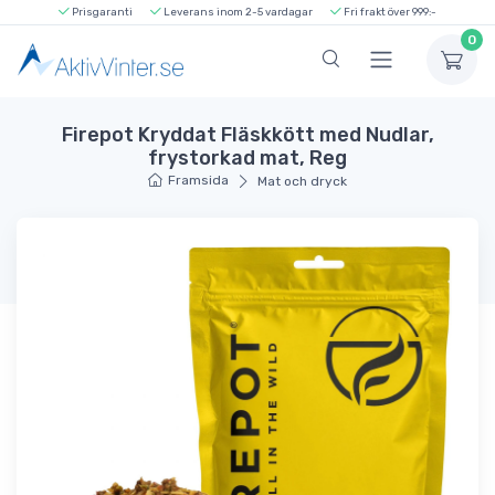
Prisgaranti
Leverans inom 2-5 vardagar
Fri frakt över 999:-
0
Firepot Kryddat Fläskkött med Nudlar,
frystorkad mat, Reg
Framsida
Mat och dryck