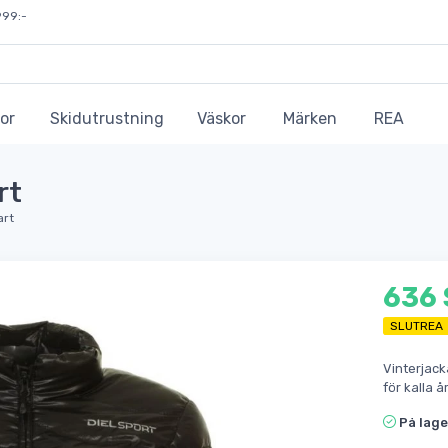
999:-
or
Skidutrustning
Väskor
Märken
REA
rt
art
636
SLUTREA
Vinterjac
för kalla å
På lage