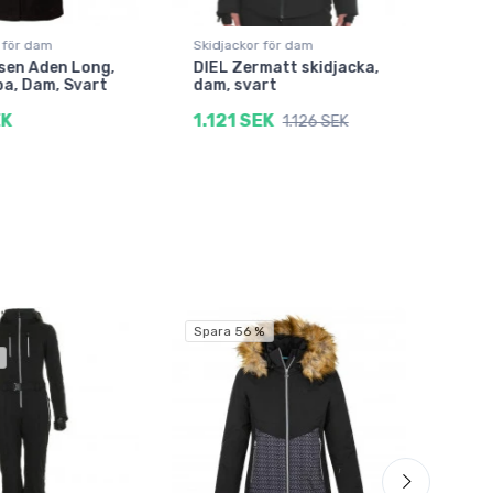
 för dam
Skidjackor för dam
Skid
sen Aden Long,
DIEL Zermatt skidjacka,
Kilp
a, Dam, Svart
dam, svart
Ski
EK
1.121 SEK
585
1.126 SEK
Spara 56 %
Spar