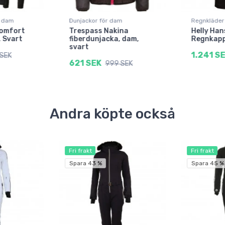
r dam
Dunjackor för dam
Regnkläder
Comfort
Trespass Nakina
Helly Han
, Svart
fiberdunjacka, dam,
Regnkapp
svart
1.241 S
SEK
621 SEK
999 SEK
Andra köpte också
Fri frakt
Fri frakt
Spara 43 %
Spara 45 %