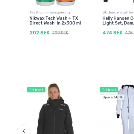
Tvätt och impregnering
Skidunderställ fö
Nikwax Tech Wash + TX
Helly Hansen 
Direct Wash-In 2x300 ml
Light Set, Dam
202 SEK
474 SEK
K
299 SEK
475 
Fri frakt
Fri frakt
Spara 58 %