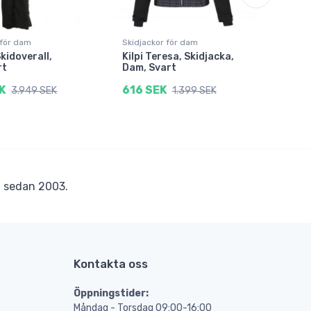
 för dam
Skidjackor för dam
Skid
Skidoverall,
Kilpi Teresa, Skidjacka,
211
rt
Dam, Svart
Ann
Sva
K
616 SEK
3.949 SEK
1.399 SEK
670
r
sedan 2003.
Kontakta oss
Öppningstider:
Måndag - Torsdag 09:00-16:00