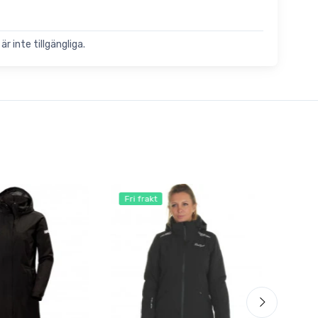
är inte tillgängliga.
Fri frakt
Spar