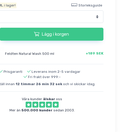
Storleksguide
t.
i lager!
Lägg i korgen
+189 SEK
Feldten Natural Wash 500 ml
Prisgaranti
Leverans inom 2-5 vardagar
Fri frakt över 999:-
äll innan
12
timmar
26
min
31
sek
och vi skickar idag.
Våra kunder
älskar
oss
Mer än
500.000 kunder
sedan 2003.