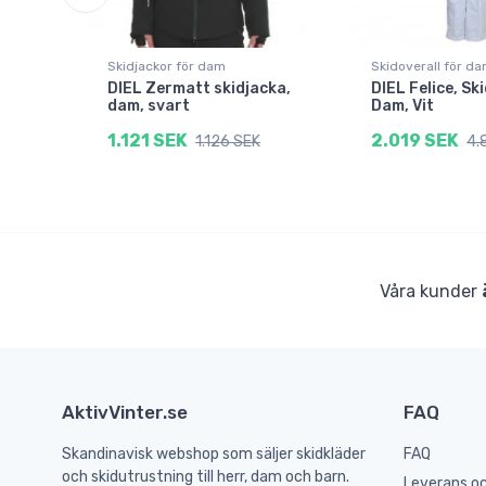
Skidjackor för dam
Skidoverall för d
DIEL Zermatt skidjacka,
DIEL Felice, Sk
am,
dam, svart
Dam, Vit
1.121 SEK
2.019 SEK
1.126 SEK
4.
Våra kunder
AktivVinter.se
FAQ
Skandinavisk webshop som säljer skidkläder
FAQ
och skidutrustning till herr, dam och barn.
Leverans oc