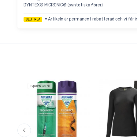
DYNTEX® MICRONIC® (syntetiska fibrer)
= Artikeln är permanent rabatterad och vi får inte
SLUTREA
Spara 32 %