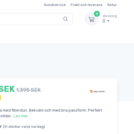
Kundservice
Frakt och leverans
Retur
0
Varukorg
0
 SEK
1.395 SEK
ka med fiberdun. Bekväm och med bra passform. Perfekt
rstider..
Läs mer
r
(Vi skickar varje vardag)