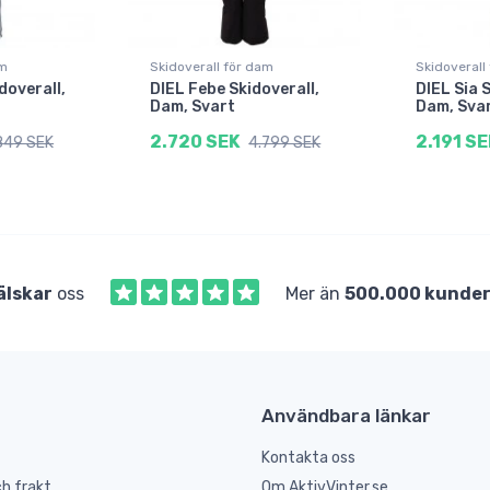
am
Skidoverall för dam
Skidoverall
idoverall,
DIEL Febe Skidoverall,
DIEL Sia 
Dam, Svart
Dam, Sva
2.720 SEK
2.191 SE
849 SEK
4.799 SEK
älskar
oss
Mer än
500.000 kunde
Användbara länkar
Kontakta oss
h frakt
Om AktivVinter.se