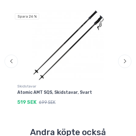
Spara 26 %
Skidstavar
Fle
Atomic AMT SQS, Skidstavar, Svart
Ac
519 SEK
4
699 SEK
Andra köpte också