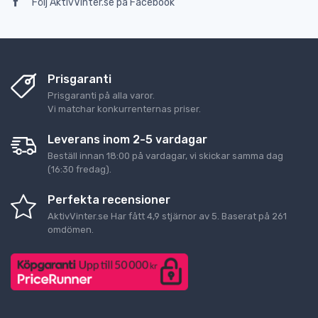
Följ AktivVinter.se på Facebook
Prisgaranti
Prisgaranti på alla varor.
Vi matchar konkurrenternas priser.
Leverans inom 2-5 vardagar
Beställ innan 18:00 på vardagar, vi skickar samma dag
(16:30 fredag).
Perfekta recensioner
AktivVinter.se
Har fått
4,9
stjärnor av
5
. Baserat på
261
omdömen.