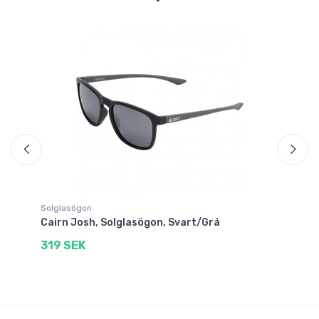
Solglasögon
Sk
Cairn Josh, Solglasögon, Svart/Grå
Ca
319 SEK
11