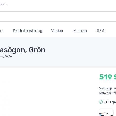
999:-
or
Skidutrustning
Väskor
Märken
REA
glasögon, Grön
gon, Grön
519 
Vardags so
som på ut
På lage