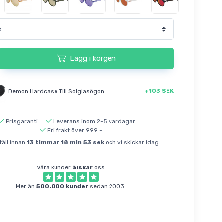
Lägg i korgen
+103 SEK
Demon Hardcase Till Solglasögon
Prisgaranti
Leverans inom 2-5 vardagar
Fri frakt över 999:-
äll innan
13
timmar
18
min
52
sek
och vi skickar idag.
Våra kunder
älskar
oss
Mer än
500.000 kunder
sedan 2003.